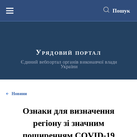
до
основного
Пошук
вмісту
Меню
Урядовий портал
Єдиний вебпортал органів виконавчої влади
України
Новини
Ознаки для визначення
регіону зі значним
поширенням COVID-19