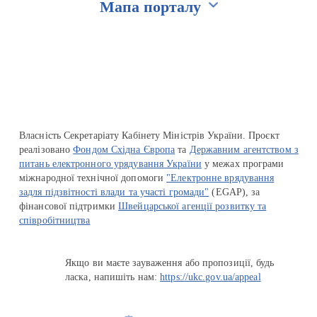
Мапа порталу
Перейти на сайт Ukraine.ua
Власність Секретаріату Кабінету Міністрів України. Проєкт
реалізовано
Фондом Східна Європа
та
Державним агентством з
питань електронного урядування України
у межах програми
міжнародної технічної допомоги
"Електронне врядування
задля підзвітності влади та участі громади"
(EGAP), за
фінансової підтримки
Швейцарської агенції розвитку та
співробітництва
Якщо ви маєте зауваження або пропозиції, будь
ласка, напишіть нам:
https://ukc.gov.ua/appeal