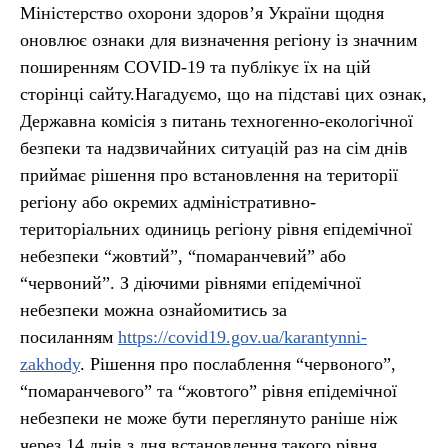
Міністерство охорони здоров’я України щодня
оновлює ознаки для визначення регіону із значним
поширенням COVID-19 та публікує їх на цій
сторінці сайту.Нагадуємо, що на підставі цих ознак,
Державна комісія з питань техногенно-екологічної
безпеки та надзвичайних ситуацій раз на сім днів
приймає рішення про встановлення на території
регіону або окремих адміністративно-
територіальних одиниць регіону рівня епідемічної
небезпеки “жовтий”, “помаранчевий” або
“червоний”. З діючими рівнями епідемічної
небезпеки можна ознайомитись за
посиланням
https://covid19.gov.ua/karantynni-
zakhody
. Рішення про послаблення “червоного”,
“помаранчевого” та “жовтого” рівня епідемічної
небезпеки не може бути переглянуто раніше ніж
через 14 днів з дня встановлення такого рівня