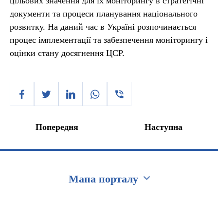
цільових значення для їх моніторингу в стратегічні
документи та процеси планування національного
розвитку. На даний час в Україні розпочинається
процес імплементації та забезпечення моніторингу і
оцінки стану досягнення ЦСР.
Попередня
Наступна
Мапа порталу
Перейти на сайт Ukraine.ua