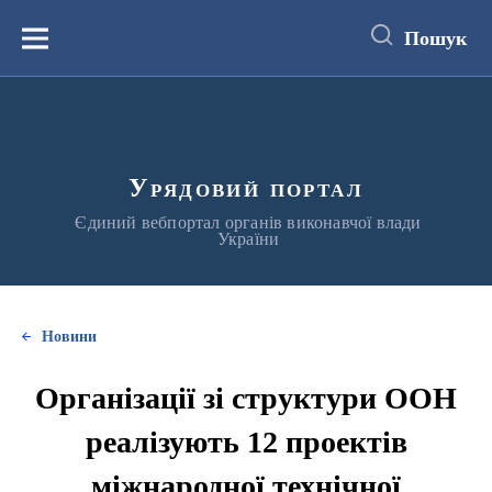
до
основного
Пошук
вмісту
Меню
Урядовий портал
Єдиний вебпортал органів виконавчої влади
України
Новини
Організації зі структури ООН
реалізують 12 проектів
міжнародної технічної