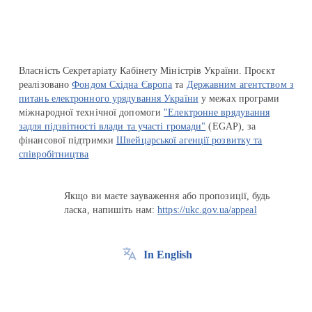
Власність Секретаріату Кабінету Міністрів України. Проєкт
реалізовано
Фондом Східна Європа
та
Державним агентством з
питань електронного урядування України
у межах програми
міжнародної технічної допомоги
"Електронне врядування
задля підзвітності влади та участі громади"
(EGAP), за
фінансової підтримки
Швейцарської агенції розвитку та
співробітництва
Якщо ви маєте зауваження або пропозиції, будь
ласка, напишіть нам:
https://ukc.gov.ua/appeal
In English