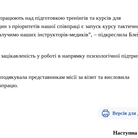
рацюють над підготовкою тренінгів та курсів для
ин з пріоритетів нашої співпраці є запуск курсу тактичн
алучимо наших інструкторів-медиків”, – підкреслила Бле
зацікавленість у роботі в напрямку психологічної підтри
одякувала представникам місії за візит та висловила
впрацю.
Версія для
Наступна