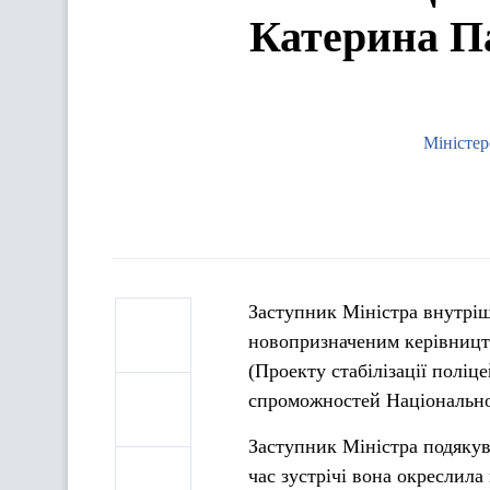
Катерина Па
Міністер
Заступник Міністра внутрі
новопризначеним керівництв
(Проекту стабілізації поліц
спроможностей Національної
Заступник Міністра подякув
час зустрічі вона окреслила