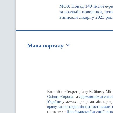
МОЗ: Понад 140 тисяч е-ре
за розладів поведінки, псих
виписали лікарі у 2023 роц
Мапа порталу
Перейти на сайт Ukraine.ua
Власність Секретаріату Кабінету Мін
Східна Європа
та
Державним агентст
України
у межах програми міжнародн
врядування задля підзвітності влади 
підтримки
Швейцарської агенції розв