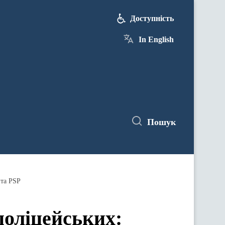
Доступність
In English
Пошук
 та PSP
поліцейських: