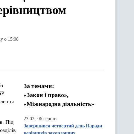
керівництвом
у о 15:08
із
За темами:
SP
«Закон і право»,
илення
«Міжнародна діяльність»
,
23:02
06 серпня
в. Під
Завершився четвертий день Наради
озділів
керівників закордонних