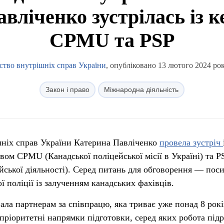
вліченко зустрілась із 
CPMU та PSP
ство внутрішніх справ України
, опубліковано 13 лютого 2024 рок
Закон і право
Міжнародна діяльність
шніх справ України Катерина Павліченко
провела зустріч
ом CPMU (Канадської поліцейської місії в Україні) та P
ейської діяльності). Серед питань для обговорення — пос
 поліції із залученням канадських фахівців.
ала партнерам за співпрацю, яка триває уже понад 8 рокі
 пріоритетні напрямки підготовки, серед яких робота підр