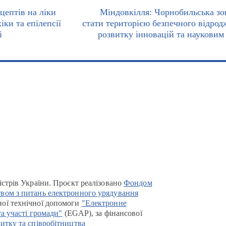
цептів на ліки
Міндовкілля: Чорнобильська зо
іки та епілепсії
стати територією безпечного відрод
і
розвитку інновацій та науковим
істрів України. Проєкт реалізовано
Фондом
вом з питань електронного урядування
ої технічної допомоги
"Електронне
та участі громади"
(EGAP), за фінансової
итку та співробітництва