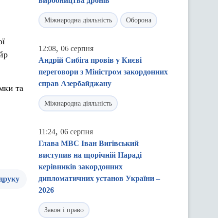
виробництва дронів
Міжнародна діяльність
Оборона
ої
,
12:08
06 серпня
йр
Андрій Сибіга провів у Києві
переговори з Міністром закордонних
справ Азербайджану
мки та
Міжнародна діяльність
,
11:24
06 серпня
Глава МВС Іван Вигівський
виступив на щорічній Нараді
керівників закордонних
дипломатичних установ України –
 друку
2026
Закон і право