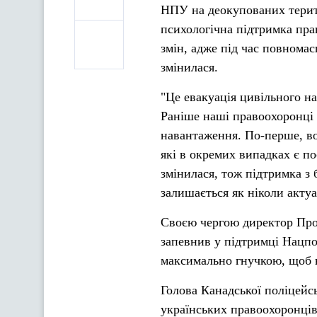
НПУ на деокупованих терито
психологічна підтримка пра
змін, адже під час повнома
змінилася.
"Це евакуація цивільного на
Раніше наші правоохоронці 
навантаження. По-перше, во
які в окремих випадках є п
змінилася, тож підтримка з 
залишається як ніколи акту
Своєю чергою директор Прое
запевнив у підтримці Нацпо
максимально гнучкою, щоб в
Голова Канадської поліцейсь
українських правоохоронців