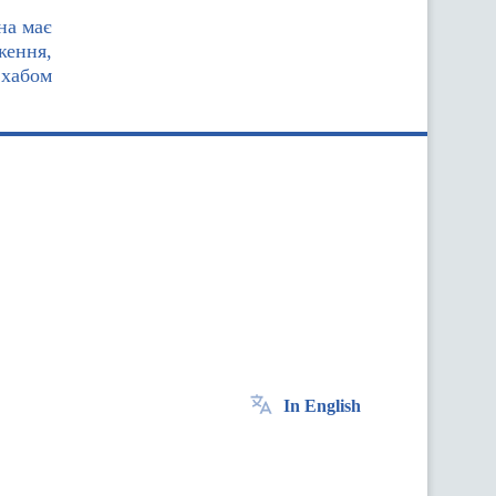
на має
ження,
 хабом
In English