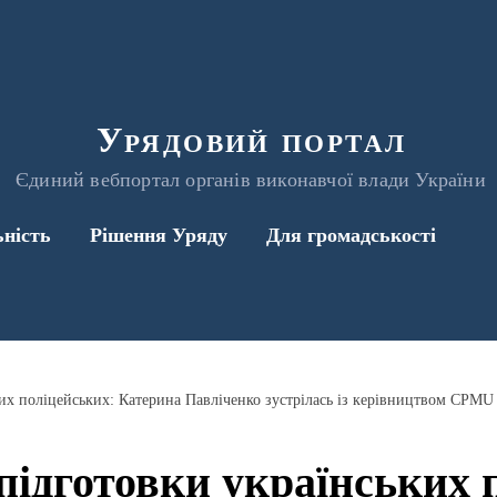
Урядовий портал
Єдиний вебпортал органів виконавчої влади України
ьність
Рішення Уряду
Для громадськості
их поліцейських: Катерина Павліченко зустрілась із керівництвом CPMU
підготовки українських 