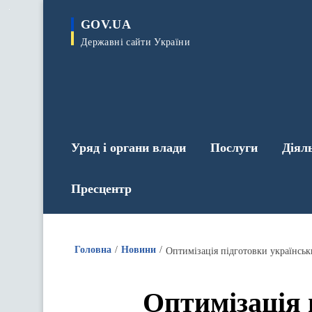
до
основного
GOV.UA
вмісту
Державні сайти України
Уряд і органи влади
Послуги
Діял
Пресцентр
Головна
Новини
Оптимізація підготовки українськ
Оптимізація 