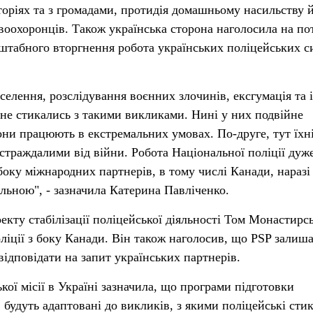
ріях та з громадами, протидія домашньому насильству 
воохоронців. Також українська сторона наголосила на по
сштабного вторгнення робота українських поліцейських с
селення, розслідування воєнних злочинів, ексгумація та і
не стикались з такими викликами. Нині у них подвійне
ни працюють в екстремальних умовах. По-друге, тут їхні 
остраждалими від війни. Робота Національної поліції дуж
боку міжнародних партнерів, в тому числі Канади, наразі
альною", - зазначила Катерина Павліченко.
кту стабілізації поліцейської діяльності Том Монастирсь
ліції з боку Канади. Він також наголосив, що PSP залиша
ідповідати на запит українських партнерів.
кої місії в Україні зазначила, що програми підготовки
 будуть адаптовані до викликів, з якими поліцейські сти