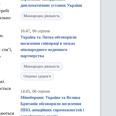
й
дипломатичних установ України
требі
Міжнародна діяльність
ильно
,
16:47
06 серпня
н.
Україна та Литва обговорили
посилення співпраці в межах
сімʼї,
міжнародного медичного
партнерства
е
Міжнародна діяльність
Охорона здоров'я
кі
ється
,
14:45
06 серпня
Міноборони: Україна та Велика
Британія обговорили посилення
ППО, авіаційних спроможностей і
каються