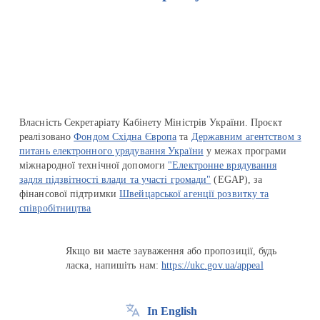
Перейти на сайт Ukraine.ua
Власність Секретаріату Кабінету Міністрів України. Проєкт
реалізовано
Фондом Східна Європа
та
Державним агентством з
питань електронного урядування України
у межах програми
міжнародної технічної допомоги
"Електронне врядування
задля підзвітності влади та участі громади"
(EGAP), за
фінансової підтримки
Швейцарської агенції розвитку та
співробітництва
Якщо ви маєте зауваження або пропозиції, будь
ласка, напишіть нам:
https://ukc.gov.ua/appeal
In English