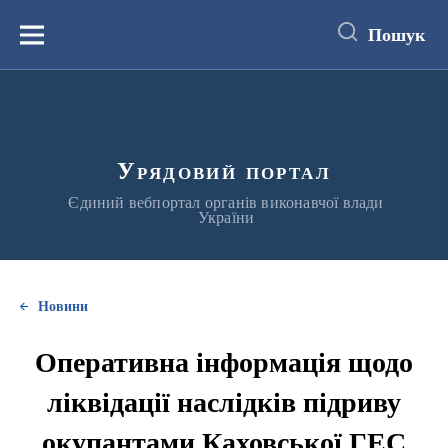
до
основного
Пошук
вмісту
Меню
Урядовий портал
Єдиний вебпортал органів виконавчої влади
України
Новини
Оперативна інформація щодо
ліквідації наслідків підриву
окупантами Каховської ГЕС