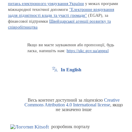
питань електронного урядування України
у межах програми
міжнародної технічної допомоги
"Електронне врядування
задля підзвітності влади та участі громади"
(EGAP), за
фінансової підтримки
Швейцарської агенції розвитку та
співробітництва
Якщо ви маєте зауваження або пропозиції, будь
ласка, напишіть нам:
https://ukc.gov.ua/appeal
In English
Весь контент доступний за ліцензією
Creative
Commons Attribution 4.0 International license
, якщо
не зазначено інше
розробник порталу