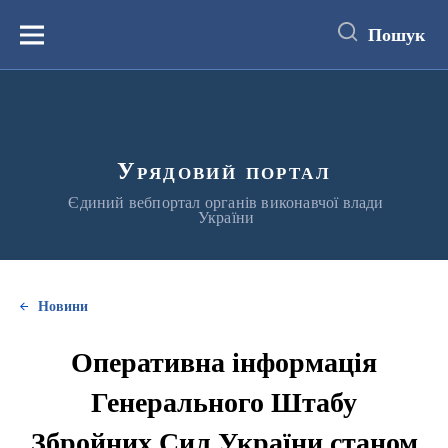
до
основного
Пошук
вмісту
Меню
Урядовий портал
Єдиний вебпортал органів виконавчої влади
України
Новини
Оперативна інформація
Генерального Штабу
Збройних Сил України станом