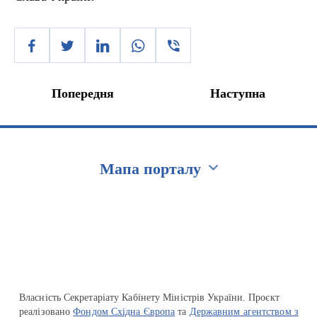
Попередня
Наступна
Мапа порталу
Перейти на сайт Ukraine.ua
Власність Секретаріату Кабінету Міністрів України. Проєкт
реалізовано
Фондом Східна Європа
та
Державним агентством з