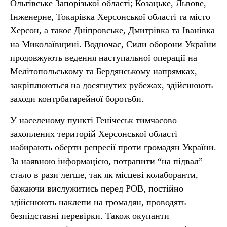
Ольгівське Запорізької області; Козацьке, Львове,
Інженерне, Токарівка Херсонської області та місто
Херсон, а такоє Дніпровське, Дмитрівка та Іванівка
на Миколаївщині. Водночас, Сили оборони України
продовжують ведення наступальної операції на
Мелітопольському та Бердянському напрямках,
закріплюються на досягнутих рубежах, здійснюють
заходи контрбатарейної боротьби.
У населеному пункті Генічеськ тимчасово
захоплених територій Херсонської області
набирають оберти репресії проти громадян України.
За наявною інформацією, потрапити “на підвал”
стало в рази легше, так як місцеві колаборанти,
бажаючи вислужитись перед РОВ, постійно
здійснюють наклепи на громадян, проводять
безпідставні перевірки. Також окупанти