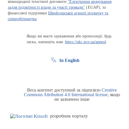
міжнародної технічної допомоги
"Електронне врядування
задля підзвітності влади та участі громади"
(EGAP), за
фінансової підтримки
Швейцарської агенції розвитку та
співробітництва
Якщо ви маєте зауваження або пропозиції, будь
ласка, напишіть нам:
https://ukc.gov.ua/appeal
In English
Весь контент доступний за ліцензією
Creative
Commons Attribution 4.0 International license
, якщо
не зазначено інше
розробник порталу