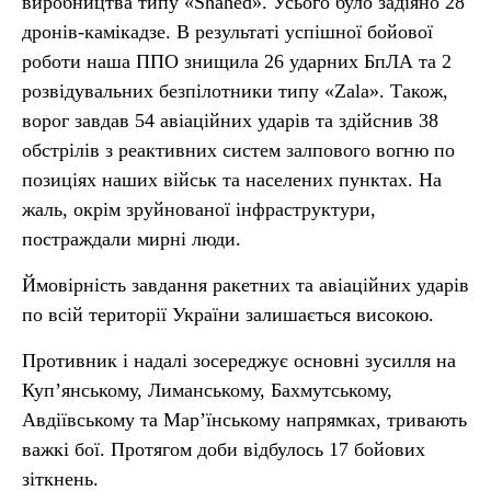
виробництва типу «Shahed». Усього було задіяно 28
дронів-камікадзе. В результаті успішної бойової
роботи наша ППО знищила 26 ударних БпЛА та 2
розвідувальних безпілотники типу «Zala». Також,
ворог завдав 54 авіаційних ударів та здійснив 38
обстрілів з реактивних систем залпового вогню по
позиціях наших військ та населених пунктах. На
жаль, окрім зруйнованої інфраструктури,
постраждали мирні люди.
Ймовірність завдання ракетних та авіаційних ударів
по всій території України залишається високою.
Противник і надалі зосереджує основні зусилля на
Куп’янському, Лиманському, Бахмутському,
Авдіївському та Мар’їнському напрямках, тривають
важкі бої. Протягом доби відбулось 17 бойових
зіткнень.