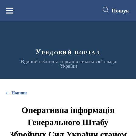
до
основного
Пошук
вмісту
Меню
Урядовий портал
Єдиний вебпортал органів виконавчої влади
України
Новини
Оперативна інформація
Генерального Штабу
Збройних Сил України станом