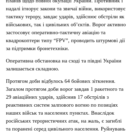
планів щодо повної окупації України. Противник і
надалі ігнорує закони та звичаї війни, використовує
тактику терору, завдає ударів, здійснює обстріли як
військових, так і цивільних об’єктів. Ворог активно
застосовує оперативно-тактичну авіацію та
квадрокоптери типу “FPV”, проводить штурмові дії
за підтримки бронетехніки.
Оперативна обстановка на сході та півдні України
залишається складною.
Протягом доби відбулось 64 бойових зіткнення.
Загалом протягом доби ворог завдав 1 ракетного та
29 авіаційних ударів, здійснив 17 обстрілів з
реактивних систем залпового вогню по позиціях
наших військ та населених пунктах. Внаслідок
російських терористичних атак, на жаль, є загиблі
та поранені серед цивільного населення. Руйнувань