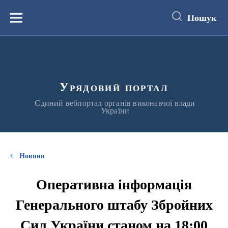
до
основного
Пошук
вмісту
Меню
Урядовий портал
Єдиний вебпортал органів виконавчої влади
України
Новини
Оперативна інформація
Генерального штабу Збройних
Сил України станом на 18:00