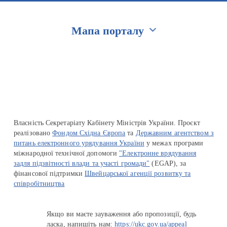
Мапа порталу
Перейти на сайт Ukraine.ua
Власність Секретаріату Кабінету Міністрів України. Проєкт
реалізовано
Фондом Східна Європа
та
Державним агентством з
питань електронного урядування України
у межах програми
міжнародної технічної допомоги
"Електронне врядування
задля підзвітності влади та участі громади"
(EGAP), за
фінансової підтримки
Швейцарської агенції розвитку та
співробітництва
Якщо ви маєте зауваження або пропозиції, будь
ласка, напишіть нам:
https://ukc.gov.ua/appeal