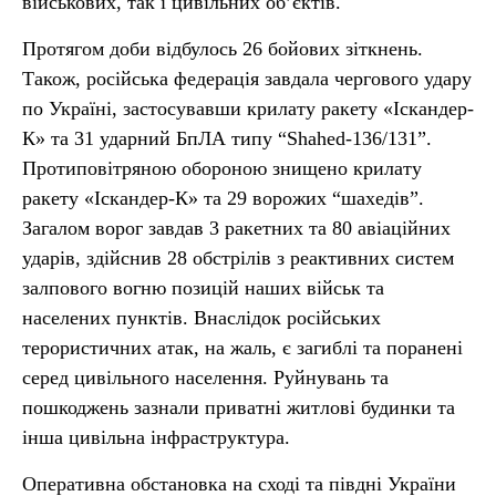
військових, так і цивільних об’єктів.
Протягом доби відбулось 26 бойових зіткнень.
Також, російська федерація завдала чергового удару
по Україні, застосувавши крилату ракету «Іскандер-
К» та 31 ударний БпЛА типу “Shahed-136/131”.
Протиповітряною обороною знищено крилату
ракету «Іскандер-К» та 29 ворожих “шахедів”.
Загалом ворог завдав 3 ракетних та 80 авіаційних
ударів, здійснив 28 обстрілів з реактивних систем
залпового вогню позицій наших військ та
населених пунктів. Внаслідок російських
терористичних атак, на жаль, є загиблі та поранені
серед цивільного населення. Руйнувань та
пошкоджень зазнали приватні житлові будинки та
інша цивільна інфраструктура.
Оперативна обстановка на сході та півдні України