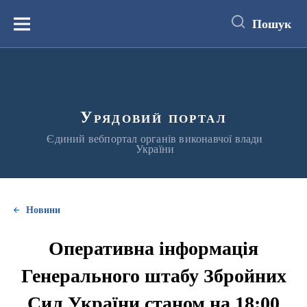
до
основного
Пошук
вмісту
Меню
Урядовий портал
Єдиний вебпортал органів виконавчої влади
України
Новини
Оперативна інформація
Генерального штабу Збройних
Сил України станом на 18:00