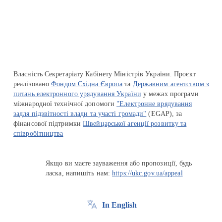
Перейти на сайт Ukraine.ua
Власність Секретаріату Кабінету Міністрів України. Проєкт
реалізовано
Фондом Східна Європа
та
Державним агентством з
питань електронного урядування України
у межах програми
міжнародної технічної допомоги
"Електронне врядування
задля підзвітності влади та участі громади"
(EGAP), за
фінансової підтримки
Швейцарської агенції розвитку та
співробітництва
Якщо ви маєте зауваження або пропозиції, будь
ласка, напишіть нам:
https://ukc.gov.ua/appeal
In English