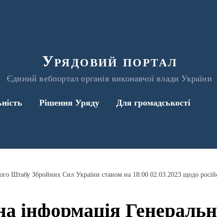
Урядовий портал
Єдиний вебпортал органів виконавчої влади України
ьність
Рішення Уряду
Для громадськості
а інформація Генераль