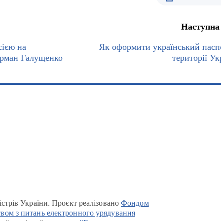
Наступна
сією на
Як оформити український пасп
ерман Галущенко
території Ук
істрів України. Проєкт реалізовано
Фондом
вом з питань електронного урядування