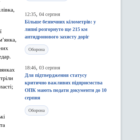
е
лівка,
,
12:35
04 серпня
Більше безпечних кілометрів: у
липні розгорнуто ще 215 км
ї
антидронового захисту доріг
м’янка,
ених
Оборона
едар.
,
18:46
03 серпня
лянках
Для підтвердження статусу
стріли
критично важливих підприємства
ласті;
ОПК мають подати документи до 10
серпня
Оборона
кі
та