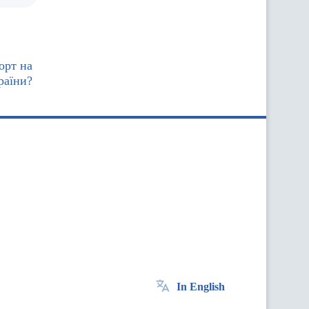
орт на
раїни?
In English