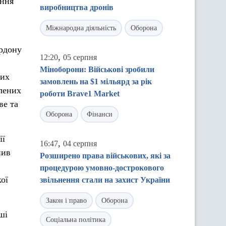
ання
виробництва дронів
Міжнародна діяльність
Оборона
ордону
,
12:20
05 серпня
Міноборони: Військові зробили
них
замовлень на $1 мільярд за рік
елених
роботи Brave1 Market
ве та
Оборона
Фінанси
ії
,
16:47
04 серпня
нив
Розширено права військових, які за
процедурою умовно-дострокового
ої
звільнення стали на захист України
Закон і право
Оборона
ші
Соціальна політика