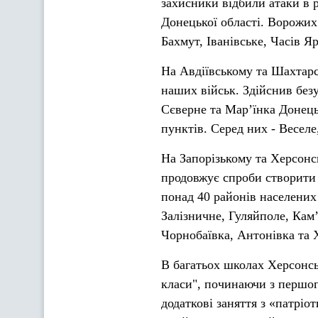
захисники відбили атаки в 
Донецької області. Ворожих 
Бахмут, Іванівське, Часів 
На Авдіївському та Шахтар
наших військ. Здійснив без
Сєверне та Мар’їнка Донець
пунктів. Серед них - Веселе
На Запорізькому та Херсонс
продовжує спроби створити 
понад 40 районів населених 
Залізничне, Гуляйполе, Кам’
Чорнобаївка, Антонівка та 
В багатьох школах Херсонськ
класи", починаючи з першог
додаткові заняття з «патріо