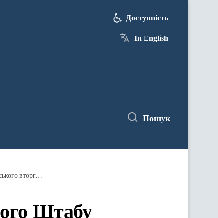
Доступність
In English
Пошук
Оперативна інформація Генерального Штабу Збройних Сил України станом на 18:00 02.03.2023 щодо російського вторгнення
ного Штабу