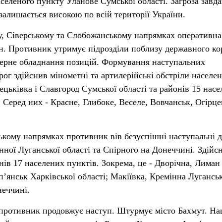
аселеного пункту Уланове Сумської області. Загроза завд
залишається високою по всій території України.
у, Сіверському та Слобожанському напрямках оперативна
ін. Противник утримує підрозділи поблизу державного к
нерне обладнання позицій. Формування наступальних
рог здійснив мінометні та артилерійські обстріли населе
ецьківка і Славгород Сумської області та районів 15 нас
. Серед них - Красне, Глибоке, Веселе, Вовчанськ, Огірце
кому напрямках противник вів безуспішні наступальні д
нної Луганської області та Спірного на Донеччині. Здійс
нів 17 населених пунктів. Зокрема, це - Дворічна, Лиман
’янськ Харківської області; Макіївка, Кремінна Луганськ
неччині.
противник продовжує наступ. Штурмує місто Бахмут. На