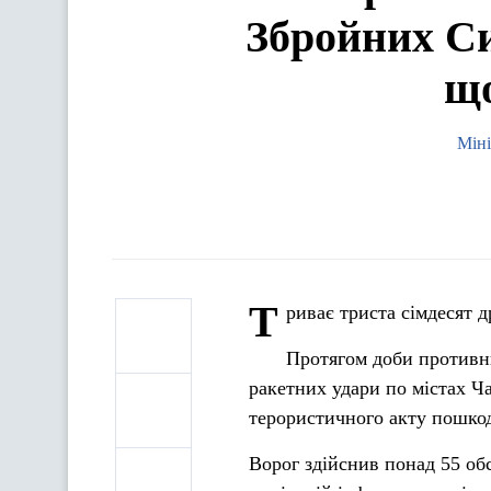
Збройних Си
що
Міні
Т
риває триста сімдесят 
Протягом доби противни
ракетних удари по містах Ча
терористичного акту пошкод
Ворог здійснив понад 55 обс