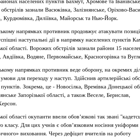
районах населених пунктів Бахмут, Хромове та Іванівськ
обстрілів зазнали Васюківка, Залізнянське, Оріхово-Васи
Яр, Курдюмівка, Диліївка, Майорськ та Нью-Йорк.
ському напрямках противник продовжує атакувати позиці
успішні наступальні дії в напрямку населених пунктів Ка
кої області. Ворожих обстрілів зазнали райони 15 насел
, Авдіївка, Водяне, Первомайське, Красногорівка та Вугл
ькому напрямках противник веде оборону, на окремих ді
умови для переходу у наступ. Здійснив артилерійські об
пунктів. Зокрема, це - Новосілка, Времівка Донецької об
янське Запорізької області, а також Веселе, Берислав,
Херсон.
ої області окупанти ввели обов’язкові так звані "кадетсь
о класу. Для цих учнів є обов’язковим носіння уніформи 
тичного» виховання. Через дефіцит вчителів на роботу