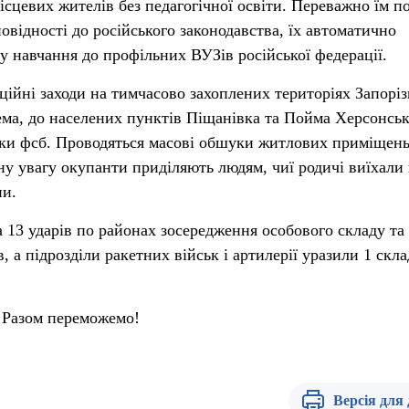
сцевих жителів без педагогічної освіти. Переважно їм п
дповідності до російського законодавства, їх автоматично
у навчання до профільних ВУЗів російської федерації.
ійні заходи на тимчасово захоплених територіях Запорізь
ема, до населених пунктів Піщанівка та Пойма Херсонськ
ики фсб. Проводяться масові обшуки житлових приміщень
ну увагу окупанти приділяють людям, чиї родичі виїхали
ни.
а 13 ударів по районах зосередження особового складу та
, а підрозділи ракетних військ і артилерії уразили 1 скла
 Разом переможемо!
Версія для