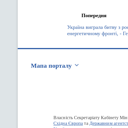
Попередня
Україна виграла битву з ро
енергетичному фронті, - Г
Мапа порталу
Перейти на сайт Ukraine.ua
Власність Секретаріату Кабінету Мін
Східна Європа
та
Державним агентст