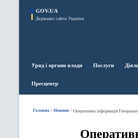
до
основного
GOV.UA
вмісту
Державні сайти України
Уряд і органи влади
Послуги
Діял
Пресцентр
Головна
Новини
Оперативн