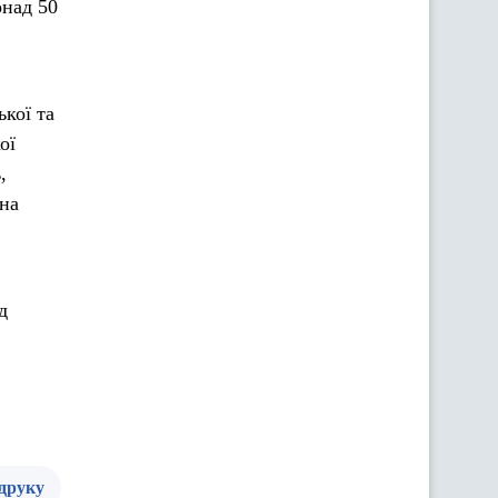
онад 50
кої та
ої
,
 на
д
 друку