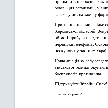
приймають проросійських мі
років. Для легалізації, у ві
зараховують на заочну форм
Противник посилив фільтрац
Херсонської областей. Зокр
області прибули представн
перевірка телефонів. Основ
неокуповану частину Украї
Наша авіація за добу завдал
військової техніки окупантів
боєприпасів противника.
Підтримуйте Збройні Сили!
Слава Україні!