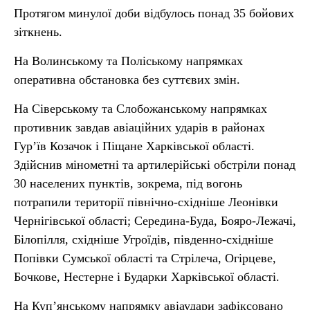
Протягом минулої доби відбулось понад 35 бойових
зіткнень.
На Волинському та Поліському напрямках
оперативна обстановка без суттєвих змін.
На Сіверському та Слобожанському напрямках
противник завдав авіаційних ударів в районах
Гур’їв Козачок і Піщане Харківської області.
Здійснив мінометні та артилерійські обстріли понад
30 населених пунктів, зокрема, під вогонь
потрапили території північно-східніше Леонівки
Чернігівської області; Середина-Буда, Бояро-Лежачі,
Білопілля, східніше Угроїдів, південно-східніше
Попівки Сумської області та Стрілеча, Огірцеве,
Бочкове, Нестерне і Бударки Харківської області.
На Куп’янському напрямку авіаудари зафіксовано