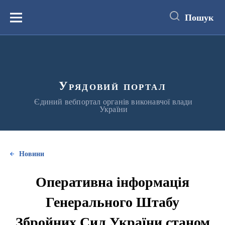
до
основного
Пошук
вмісту
Меню
Урядовий портал
Єдиний вебпортал органів виконавчої влади
України
Новини
Оперативна інформація
Генерального Штабу
Збройних Сил України станом