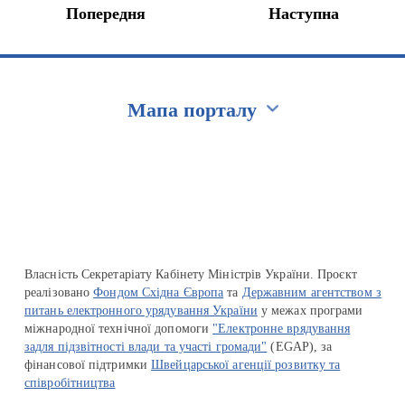
Попередня
Наступна
Мапа порталу
Перейти на сайт Ukraine.ua
Власність Секретаріату Кабінету Міністрів України. Проєкт
реалізовано
Фондом Східна Європа
та
Державним агентством з
питань електронного урядування України
у межах програми
міжнародної технічної допомоги
"Електронне врядування
задля підзвітності влади та участі громади"
(EGAP), за
фінансової підтримки
Швейцарської агенції розвитку та
співробітництва