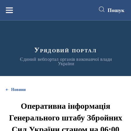
до
основного
Пошук
вмісту
Меню
Урядовий портал
Єдиний вебпортал органів виконавчої влади
України
Новини
Оперативна інформація
Генерального штабу Збройних
Сил України станом на 06:00