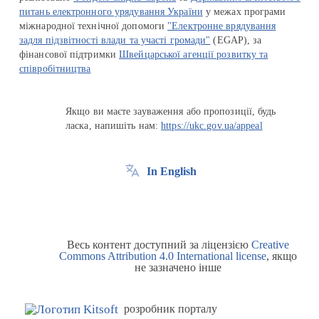
питань електронного урядування України
у межах програми
міжнародної технічної допомоги
"Електронне врядування
задля підзвітності влади та участі громади"
(EGAP), за
фінансової підтримки
Швейцарської агенції розвитку та
співробітництва
Якщо ви маєте зауваження або пропозиції, будь
ласка, напишіть нам:
https://ukc.gov.ua/appeal
In English
Весь контент доступний за ліцензією
Creative
Commons Attribution 4.0 International license
, якщо
не зазначено інше
розробник порталу