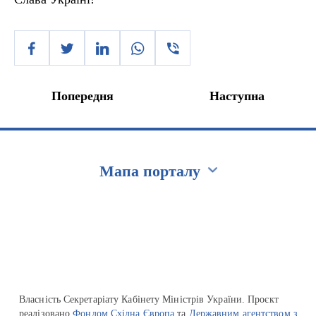
Попередня
Наступна
Мапа порталу
Перейти на сайт Ukraine.ua
Власність Секретаріату Кабінету Міністрів України. Проєкт
реалізовано
Фондом Східна Європа
та
Державним агентством з