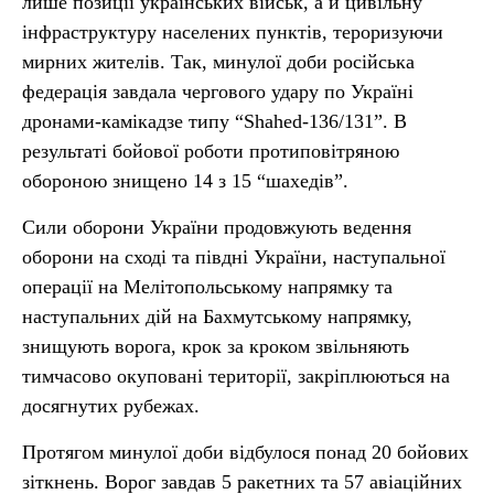
лише позиції українських військ, а й цивільну
інфраструктуру населених пунктів, тероризуючи
мирних жителів. Так, минулої доби російська
федерація завдала чергового удару по Україні
дронами-камікадзе типу “Shahed-136/131”. В
результаті бойової роботи протиповітряною
обороною знищено 14 з 15 “шахедів”.
Сили оборони України продовжують ведення
оборони на сході та півдні України, наступальної
операції на Мелітопольському напрямку та
наступальних дій на Бахмутському напрямку,
знищують ворога, крок за кроком звільняють
тимчасово окуповані території, закріплюються на
досягнутих рубежах.
Протягом минулої доби відбулося понад 20 бойових
зіткнень. Ворог завдав 5 ракетних та 57 авіаційних