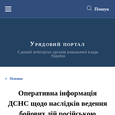
до
основного
Пошук
вмісту
Меню
Урядовий портал
Єдиний вебпортал органів виконавчої влади
України
Новини
Оперативна інформація
ДСНС щодо наслідків ведення
бойових дій російською