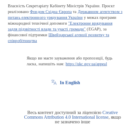
Власність Секретаріату Кабінету Міністрів України. Проєкт
реалізовано
Фондом Східна Європа
та
Державним агентством з
питань електронного урядування України
у межах програми
міжнародної технічної допомоги
"Електронне врядування
задля підзвітності влади та участі громади"
(EGAP), за
фінансової підтримки
Швейцарської агенції розвитку та
співробітництва
Якщо ви маєте зауваження або пропозиції, будь
ласка, напишіть нам:
https://ukc.gov.ua/appeal
In English
Весь контент доступний за ліцензією
Creative
Commons Attribution 4.0 International license
, якщо
не зазначено інше