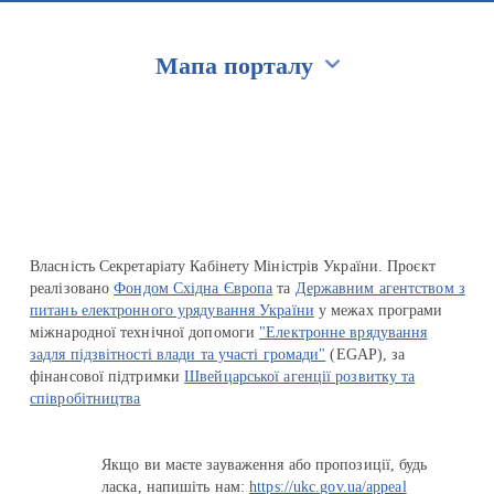
Мапа порталу
Перейти на сайт Ukraine.ua
Власність Секретаріату Кабінету Міністрів України. Проєкт
реалізовано
Фондом Східна Європа
та
Державним агентством з
питань електронного урядування України
у межах програми
міжнародної технічної допомоги
"Електронне врядування
задля підзвітності влади та участі громади"
(EGAP), за
фінансової підтримки
Швейцарської агенції розвитку та
співробітництва
Якщо ви маєте зауваження або пропозиції, будь
ласка, напишіть нам:
https://ukc.gov.ua/appeal