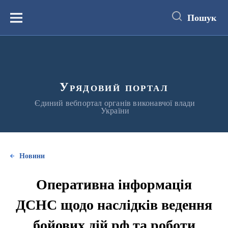
до
основного
Пошук
вмісту
Меню
Урядовий портал
Єдиний вебпортал органів виконавчої влади
України
Новини
Оперативна інформація
ДСНС щодо наслідків ведення
бойових дій рф та роботи