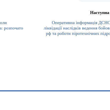
Наступна
коли
Оперативна інформація ДСН
а: розпочато
ліквідації наслідків ведення бойов
рф та роботи піротехнічних підро