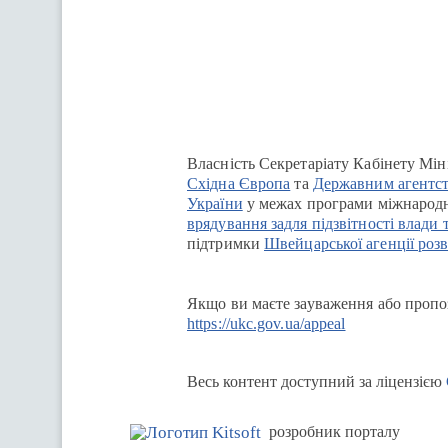
Перейти на сайт Ukraine.ua
Власність Секретаріату Кабінету Мін
Східна Європа
та
Державним агентст
України
у межах програми міжнародн
врядування задля підзвітності влади 
підтримки
Швейцарської агенції розв
Якщо ви маєте зауваження або пропоз
https://ukc.gov.ua/appeal
Весь контент доступний за ліцензією
розробник порталу