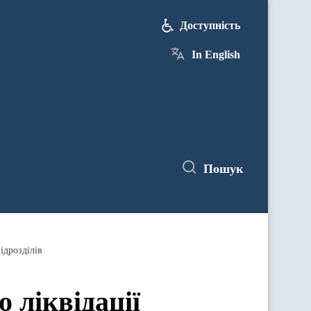
Доступність
In English
Пошук
ідрозділів
ліквідації