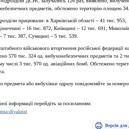
 підрозділи ДСНС залучались 126 раз, виявлено, вилучено
небезпечних предметів, обстежено територію площею 34.
розділи працювали: в Харківській області – 41 тис. 953,
онеччині – 16 тис. 872, Київщині – 12 тис. 691, Микола
– 7 тис. 387, Сумщині – 5 тис. 539.
штабного військового вторгнення російської федерації н
но 570 тис. 324 од. вибухонебезпечних предметів та 2 ти
му числі 3 тис. 970 од. авіаційних бомб. Обстежено тери
га.
го предмета або вибухівки одразу повідомляйте за номер
ної інформації перейдіть за посиланням:
inna-diyalnist
Версія для