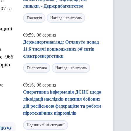
 і
линьки, - Держрибагентство
07 га.
Екологія
Нагляд і контроль
ївщині
,
09:59
06 серпня
Держенергонагляд: Оглянуто понад
а
11,6 тисячі пошкоджених об’єктів
електроенергетики
с. 966
торію
Енергетика
Нагляд і контроль
ом
,
09:16
06 серпня
Оперативна інформація ДСНС щодо
ліквідації наслідків ведення бойових
дій російською федерацією та роботи
піротехнічних підрозділів
Надзвичайні ситуації
 друку