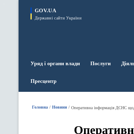
до
основного
GOV.UA
вмісту
Державні сайти України
Уряд і органи влади
Послуги
Діял
Пресцентр
Головна
Новини
Оперативна інформація ДСНС щодо 
Оперативн