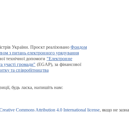
істрів України. Проєкт реалізовано
Фондом
вом з питань електронного урядування
ої технічної допомоги
"Електронне
та участі громади"
(EGAP), за фінансової
итку та співробітництва
иції, будь ласка, напишіть нам:
Creative Commons Attribution 4.0 International license
, якщо не зазн