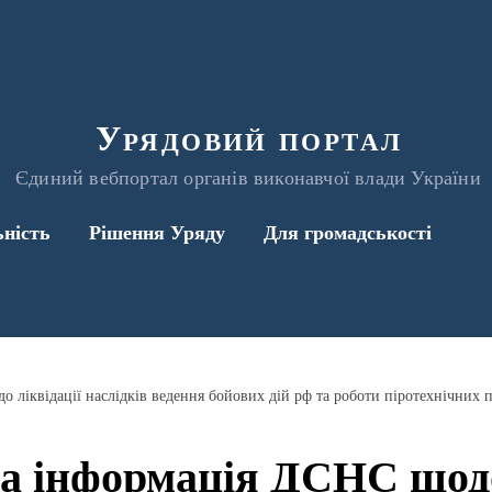
Урядовий портал
Єдиний вебпортал органів виконавчої влади України
ьність
Рішення Уряду
Для громадськості
ліквідації наслідків ведення бойових дій рф та роботи піротехнічних п
а інформація ДСНС щодо 