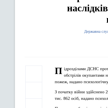
наслідків
Державна служ
П
ідрозділами ДСНС протя
обстрілів окупантами н
пожеж, надано психологічн
З початку війни здійснено 2
тис. 862 осіб, надано психо