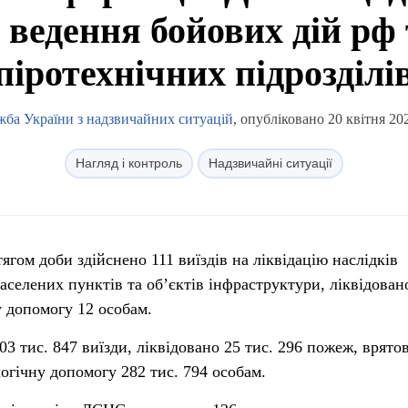
 ведення бойових дій рф
піротехнічних підрозділі
ба України з надзвичайних ситуацій
, опубліковано 20 квітня 20
Нагляд і контроль
Надзвичайні ситуації
гом доби здійснено 111 виїздів на ліквідацію наслідків
аселених пунктів та об’єктів інфраструктури, ліквідован
у допомогу 12 особам.
03 тис. 847 виїзди, ліквідовано 25 тис. 296 пожеж, врято
логічну допомогу 282 тис. 794 особам.