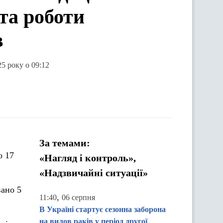
 та роботи
в
25 року о 09:12
За темами:
о 17
«Нагляд і контроль»,
«Надзвичайні ситуації»
вано 5
,
11:40
06 серпня
В Україні стартує сезонна заборона
на вилов раків у період другої