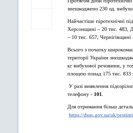
Протягом доби піротехнічні
знешкоджено 230 од. вибухо
Найчастіше піротехнічні під
Херсонщині – 20 тис. 483, Д
– 10 тис. 657, Чернігівщині 
Всього з початку широкомас
території України знешкодже
кг вибухової речовини, у то
площею понад 175 тис. 833 
У разі виявлення підозріло
телефону -
101
.
Для отримання більш деталь
https://dsns.gov.ua/uk/protim