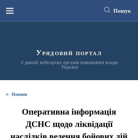
до
основного
Пошук
вмісту
Меню
Урядовий портал
Єдиний вебпортал органів виконавчої влади
України
Новини
Оперативна інформація
ДСНС щодо ліквідації
наслідків ведення бойових дій