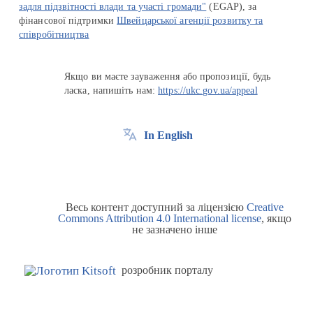
задля підзвітності влади та участі громади"
(EGAP), за
фінансової підтримки
Швейцарської агенції розвитку та
співробітництва
Якщо ви маєте зауваження або пропозиції, будь
ласка, напишіть нам:
https://ukc.gov.ua/appeal
In English
Весь контент доступний за ліцензією
Creative
Commons Attribution 4.0 International license
, якщо
не зазначено інше
розробник порталу