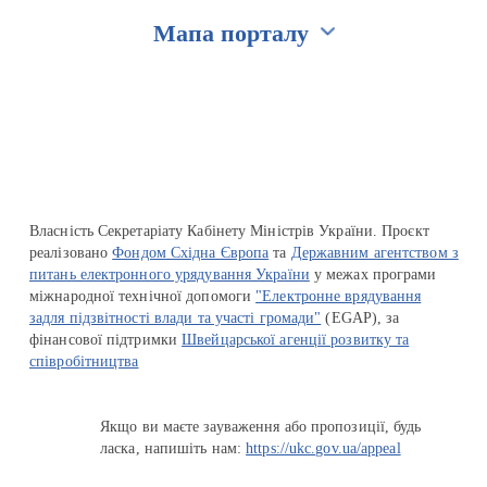
Мапа порталу
Перейти на сайт Ukraine.ua
Власність Секретаріату Кабінету Міністрів України. Проєкт
реалізовано
Фондом Східна Європа
та
Державним агентством з
питань електронного урядування України
у межах програми
міжнародної технічної допомоги
"Електронне врядування
задля підзвітності влади та участі громади"
(EGAP), за
фінансової підтримки
Швейцарської агенції розвитку та
співробітництва
Якщо ви маєте зауваження або пропозиції, будь
ласка, напишіть нам:
https://ukc.gov.ua/appeal