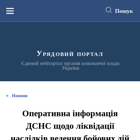
до
основного
Пошук
вмісту
Меню
Урядовий портал
Єдиний вебпортал органів виконавчої влади
України
Новини
Оперативна інформація
ДСНС щодо ліквідації
наслідків ведення бойових дій