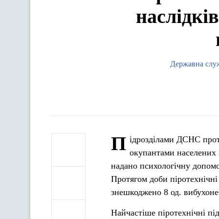
наслідків
Державна служ
П
ідрозділами ДСНС протя
окупантами населених п
надано психологічну допомо
Протягом доби піротехнічні
знешкоджено 8 од. вибухоне
Найчастіше піротехнічні під