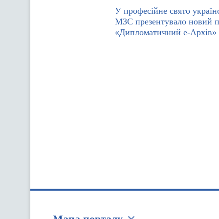
У професійне свято україн
МЗС презентувало новий п
«Дипломатичний е-Архів»
Мапа порталу