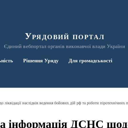
Урядовий портал
Єдиний вебпортал органів виконавчої влади України
ьність
Рішення Уряду
Для громадськості
ліквідації наслідків ведення бойових дій рф та роботи піротехнічних п
а інформація ДСНС щодо 