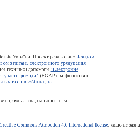
істрів України. Проєкт реалізовано
Фондом
вом з питань електронного урядування
ої технічної допомоги
"Електронне
та участі громади"
(EGAP), за фінансової
итку та співробітництва
иції, будь ласка, напишіть нам:
Creative Commons Attribution 4.0 International license
, якщо не зазн