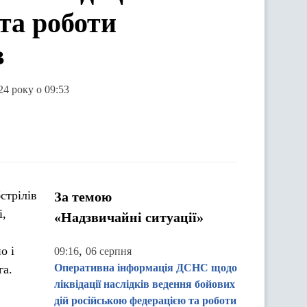
 та роботи
в
24 року о 09:53
стрілів
За темою
і,
«Надзвичайні ситуації»
о і
,
09:16
06 серпня
Оперативна інформація ДСНС щодо
га.
ліквідації наслідків ведення бойових
дій російською федерацією та роботи