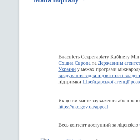
Перейти на сайт Ukraine.ua
Власність Секретаріату Кабінету Мін
Східна Європа
та
Державним агентст
України
у межах програми міжнародн
врядування задля підзвітності влади 
підтримки
Швейцарської агенції розв
Якщо ви маєте зауваження або пропоз
https://ukc.gov.ua/appeal
Весь контент доступний за ліцензією