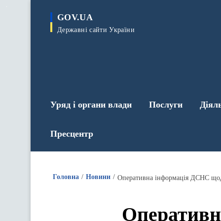
до
основного
GOV.UA
вмісту
Державні сайти України
Уряд і органи влади
Послуги
Діял
Пресцентр
Головна
Новини
Оперативна інформація ДСНС щодо 
Оперативн