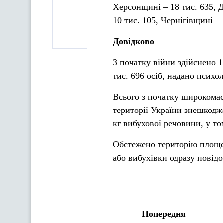
Херсонщині – 18 тис. 635, Д
10 тис. 105, Чернігівщині – 
Довідково
З початку війни здійснено 1
тис. 696 осіб, надано психо
Всього з початку широкомас
території України знешкодже
кг вибухової речовини, у то
Обстежено територію площею
або вибухівки одразу повідо
Попередня