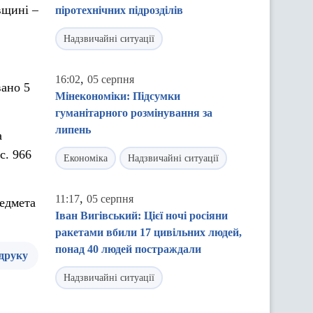
вщині –
піротехнічних підрозділів
Надзвичайні ситуації
,
16:02
05 серпня
вано 5
Мінекономіки: Підсумки
гуманітарного розмінування за
липень
а
с. 966
Економіка
Надзвичайні ситуації
,
11:17
05 серпня
редмета
Іван Вигівський: Цієї ночі росіяни
ракетами вбили 17 цивільних людей,
понад 40 людей постраждали
 друку
Надзвичайні ситуації