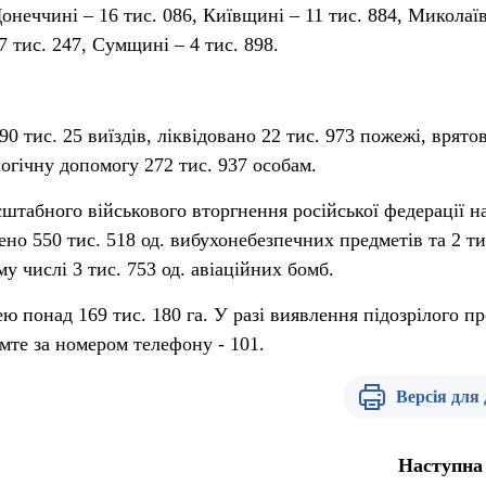
онеччині – 16 тис. 086, Київщині – 11 тис. 884, Миколаї
7 тис. 247, Сумщині – 4 тис. 898.
90 тис. 25 виїздів, ліквідовано 22 тис. 973 пожежі, врято
логічну допомогу 272 тис. 937 особам.
штабного військового вторгнення російської федерації н
но 550 тис. 518 од. вибухонебезпечних предметів та 2 ти
му числі 3 тис. 753 од. авіаційних бомб.
 понад 169 тис. 180 га. У разі виявлення підозрілого п
мте за номером телефону - 101.
Версія для
Наступна