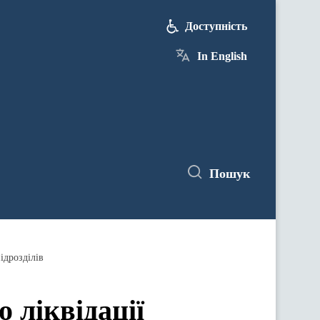
Доступність
In English
Пошук
ідрозділів
ліквідації