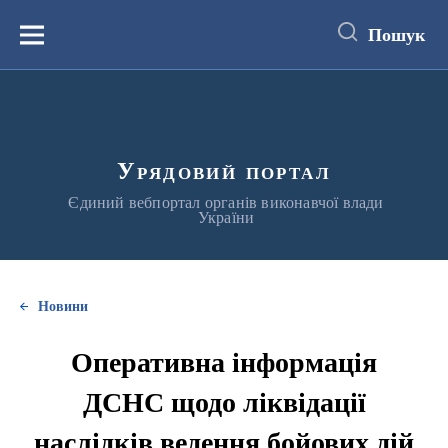
до
основного
Пошук
вмісту
Меню
Урядовий портал
Єдиний вебпортал органів виконавчої влади
України
Новини
Оперативна інформація
ДСНС щодо ліквідації
наслідків ведення бойових дій