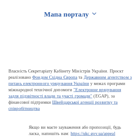
Мапа порталу
Перейти на сайт Ukraine.ua
Власність Секретаріату Кабінету Міністрів України. Проєкт
реалізовано
Фондом Східна Європа
та
Державним агентством з
питань електронного урядування України
у межах програми
міжнародної технічної допомоги
"Електронне врядування
задля підзвітності влади та участі громади"
(EGAP), за
фінансової підтримки
Швейцарської агенції розвитку та
співробітництва
Якщо ви маєте зауваження або пропозиції, будь
ласка, напишіть нам:
https://ukc.gov.ua/appeal