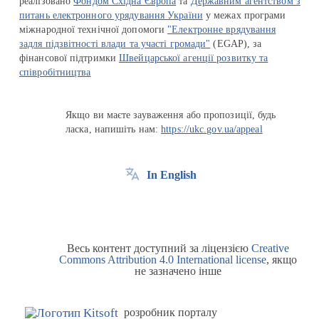
реалізовано
Фондом Східна Європа
та
Державним агентством з
питань електронного урядування України
у межах програми
міжнародної технічної допомоги
"Електронне врядування
задля підзвітності влади та участі громади"
(EGAP), за
фінансової підтримки
Швейцарської агенції розвитку та
співробітництва
Якщо ви маєте зауваження або пропозиції, будь
ласка, напишіть нам:
https://ukc.gov.ua/appeal
In English
Весь контент доступний за ліцензією
Creative
Commons Attribution 4.0 International license
, якщо
не зазначено інше
розробник порталу