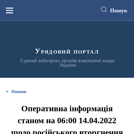
до
основного
Пошук
вмісту
Меню
Урядовий портал
Єдиний вебпортал органів виконавчої влади
України
Новини
Оперативна інформація
станом на 06:00 14.04.2022
щодо російського вторгнення