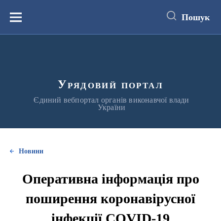
до
основного
Пошук
вмісту
Меню
Урядовий портал
Єдиний вебпортал органів виконавчої влади
України
Новини
Оперативна інформація про
поширення коронавірусної
інфекції COVID-19