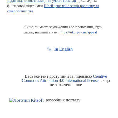
задля підзвітності влади та участі громади"
(EGAP), за
фінансової підтримки
Швейцарської агенції розвитку та
співробітництва
Якщо ви маєте зауваження або пропозиції, будь
ласка, напишіть нам:
https://ukc.gov.ua/appeal
In English
Весь контент доступний за ліцензією
Creative
Commons Attribution 4.0 International license
, якщо
не зазначено інше
розробник порталу