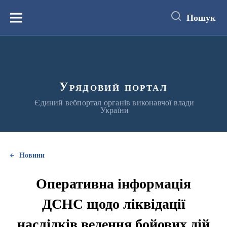
до
основного
Пошук
вмісту
Меню
Урядовий портал
Єдиний вебпортал органів виконавчої влади
України
Новини
Оперативна інформація
ДСНС щодо ліквідації
наслідків ведення бойових дій