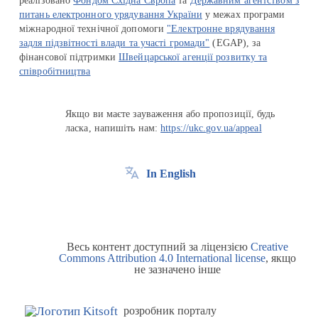
реалізовано
Фондом Східна Європа
та
Державним агентством з
питань електронного урядування України
у межах програми
міжнародної технічної допомоги
"Електронне врядування
задля підзвітності влади та участі громади"
(EGAP), за
фінансової підтримки
Швейцарської агенції розвитку та
співробітництва
Якщо ви маєте зауваження або пропозиції, будь
ласка, напишіть нам:
https://ukc.gov.ua/appeal
In English
Весь контент доступний за ліцензією
Creative
Commons Attribution 4.0 International license
, якщо
не зазначено інше
розробник порталу