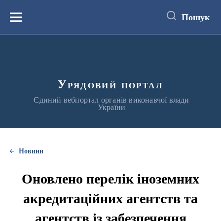
до
основного
Пошук
вмісту
Меню
Урядовий портал
Єдиний вебпортал органів виконавчої влади
України
Новини
Оновлено перелік іноземних
акредитаційних агентств та
агентств із забезпечення