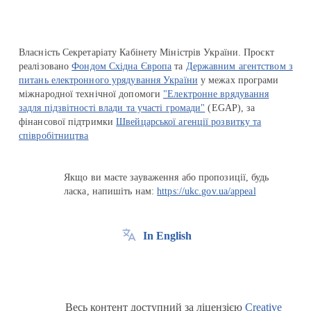
Власність Секретаріату Кабінету Міністрів України. Проєкт
реалізовано
Фондом Східна Європа
та
Державним агентством з
питань електронного урядування України
у межах програми
міжнародної технічної допомоги
"Електронне врядування
задля підзвітності влади та участі громади"
(EGAP), за
фінансової підтримки
Швейцарської агенції розвитку та
співробітництва
Якщо ви маєте зауваження або пропозиції, будь
ласка, напишіть нам:
https://ukc.gov.ua/appeal
In English
Весь контент доступний за ліцензією
Creative