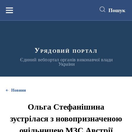
до
основного
Пошук
вмісту
Меню
Урядовий портал
Єдиний вебпортал органів виконавчої влади
України
Новини
Ольга Стефанішина
зустрілася з новопризначеною
очільницею МЗС Австрії