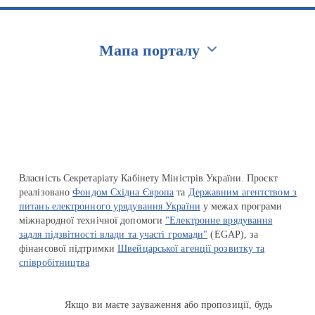
Мапа порталу
Перейти на сайт Ukraine.ua
Власність Секретаріату Кабінету Міністрів України. Проєкт
реалізовано
Фондом Східна Європа
та
Державним агентством з
питань електронного урядування України
у межах програми
міжнародної технічної допомоги
"Електронне врядування
задля підзвітності влади та участі громади"
(EGAP), за
фінансової підтримки
Швейцарської агенції розвитку та
співробітництва
Якщо ви маєте зауваження або пропозиції, будь