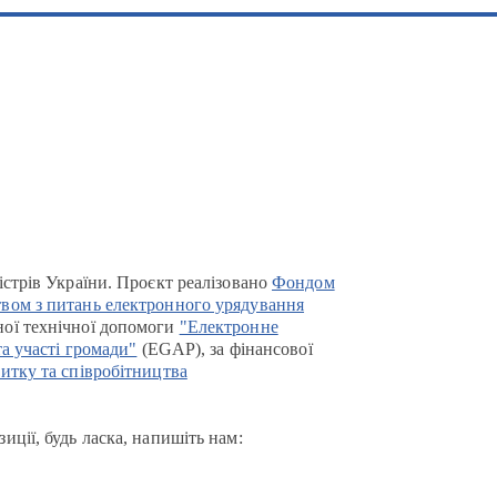
істрів України. Проєкт реалізовано
Фондом
вом з питань електронного урядування
ої технічної допомоги
"Електронне
та участі громади"
(EGAP), за фінансової
итку та співробітництва
иції, будь ласка, напишіть нам: