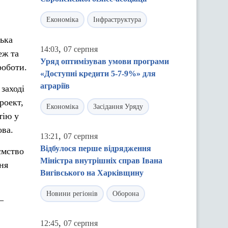
Економіка
Інфраструктура
цька
,
14:03
07 серпня
еж та
Уряд оптимізував умови програми
роботи.
«Доступні кредити 5-7-9%» для
аграріїв
заході
роект,
Економіка
Засідання Уряду
тію у
ова.
,
13:21
07 серпня
Відбулося перше відрядження
ємство
Міністра внутрішніх справ Івана
ня
Вигівського на Харківщину
Новини регіонів
Оборона
–
,
12:45
07 серпня