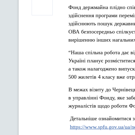
Фонд держмайна плідно спі
здійснення програми перемі
здійснюють пошук державних
ОВА безпосередньо спілкуєт
вирішенню інших нагальних 
“Наша спільна робота дає ві
Україні планує розміститис
а також налагоджено випуск
500 жилетів 4 класу вже отр
В межах візиту до Чернівець
в управлінні Фонду, яке заб
журналістів щодо роботи Фо
Детальніше ознайомитися з
https://www.spfu.gov.ua/ua/