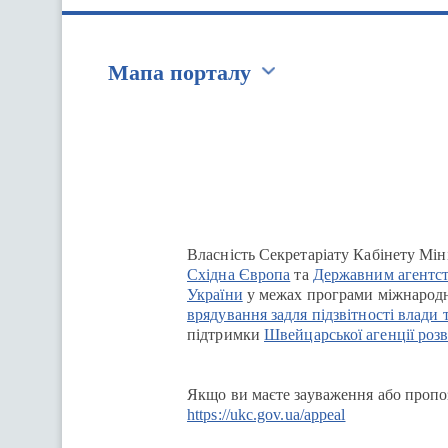
Мапа порталу
Перейти на сайт Ukraine.ua
Власність Секретаріату Кабінету Мін
Східна Європа
та
Державним агентст
України
у межах програми міжнародн
врядування задля підзвітності влади 
підтримки
Швейцарської агенції розв
Якщо ви маєте зауваження або пропоз
https://ukc.gov.ua/appeal