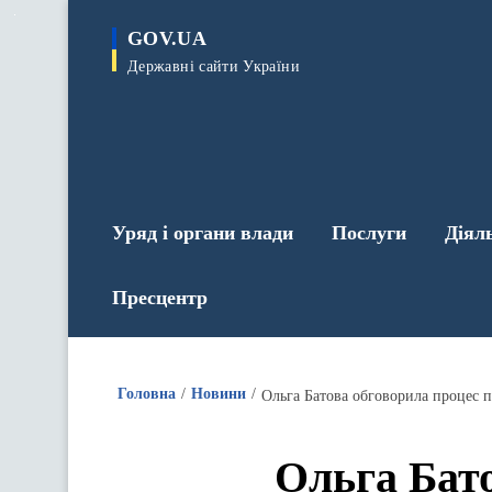
до
основного
GOV.UA
вмісту
Державні сайти України
Уряд і органи влади
Послуги
Діял
Пресцентр
Головна
Новини
Ольга Батова обговорила процес 
Ольга Бат