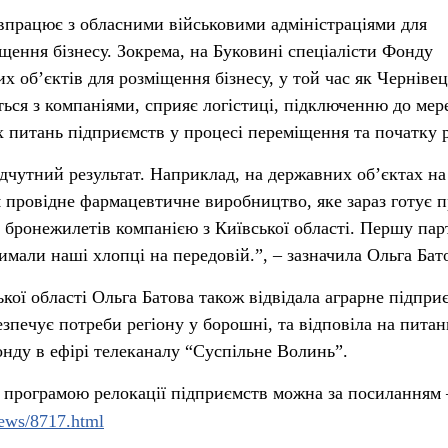
впрацює з обласними військовими адміністраціями для
щення бізнесу. Зокрема, на Буковині спеціалісти Фонду
 об’єктів для розміщення бізнесу, у той час як Черніве
ься з компаніями, сприяє логістиці, підключенню до мер
питань підприємств у процесі переміщення та початку 
дчутний результат. Наприклад, на державних об’єктах на 
я провідне фармацевтичне виробництво, яке зараз готує п
 бронежилетів компанією з Київської області. Першу пар
имали наші хлопці на передовій.”, – зазначила Ольга Бат
кої області Ольга Батова також відвідала аграрне підпри
езпечує потреби регіону у борошні, та відповіла на питан
нду в ефірі телеканалу “Суспільне Волинь”.
 програмою релокації підприємств можна за посиланням 
news/8717.html