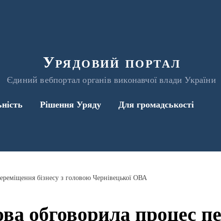
Урядовий портал
Єдиний вебпортал органів виконавчої влади України
ьність
Рішення Уряду
Для громадськості
переміщення бізнесу з головою Чернівецької ОВА
ова обговорила процес п