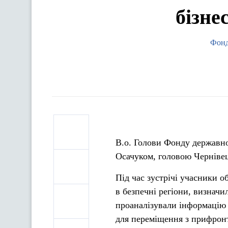
бізне
Фонд
В.о. Голови Фонду державно
Осачуком, головою Чернівець
Під час зустрічі учасники 
в безпечні регіони, визначи
проаналізували інформацію 
для переміщення з прифронт