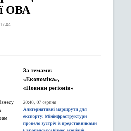
ої ОВА
 17:04
За темами:
«Економіка»,
«Новини регіонів»
ізнесу
,
20:40
07 серпня
Альтернативні маршрути для
а
експорту: Мінінфраструктури
вам
провело зустріч із представниками
Європейської бізнес-асоціації