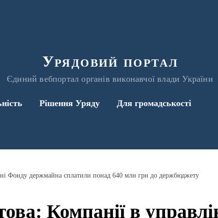
Урядовий портал
Єдиний вебпортал органів виконавчої влади України
ьність
Рішення Уряду
Для громадськості
інні Фонду держмайна сплатили понад 640 млн грн до держбюджету
това: Компанії в управлі