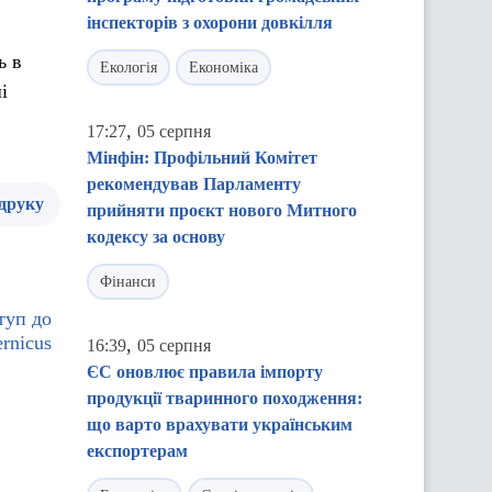
інспекторів з охорони довкілля
ь в
Екологія
Економіка
і
,
17:27
05 серпня
Мінфін: Профільний Комітет
рекомендував Парламенту
 друку
прийняти проєкт нового Митного
кодексу за основу
Фінанси
туп до
rnicus
,
16:39
05 серпня
ЄС оновлює правила імпорту
продукції тваринного походження:
що варто врахувати українським
експортерам