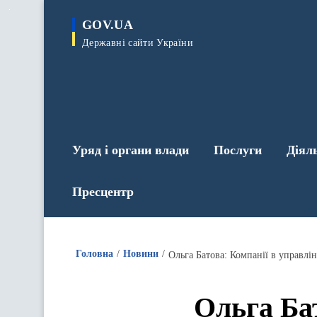
до
основного
GOV.UA
вмісту
Державні сайти України
Уряд і органи влади
Послуги
Діял
Пресцентр
Головна
Новини
Ольга Батова: Компанії в управл
Ольга Ба