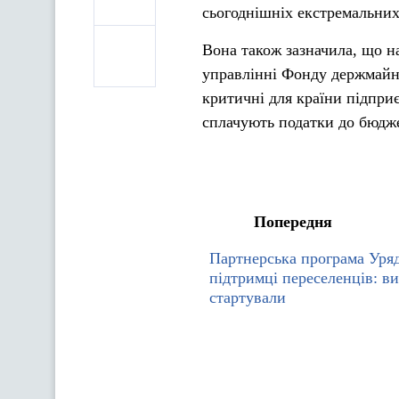
сьогоднішніх екстремальних
Вона також зазначила, що н
управлінні Фонду держмайна
критичні для країни підпри
сплачують податки до бюдже
Попередня
Партнерська програма Уря
підтримці переселенців: в
стартували