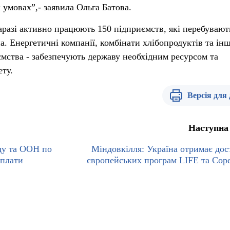
 умовах”,- заявила Ольга Батова.
аразі активно працюють 150 підприємств, які перебувают
. Енергетичні компанії, комбінати хлібопродуктів та інш
ємства - забезпечують державу необхідним ресурсом та
ту.
Версія для
Наступна
ду та ООН по
Міндовкілля: Україна отримає дос
иплати
європейських програм LIFE та Cope