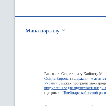
Мапа порталу
Перейти на сайт Ukraine.ua
Власність Секретаріату Кабінету Мін
Східна Європа
та
Державним агентст
України
у межах програми міжнародн
врядування задля підзвітності влади 
підтримки
Швейцарської агенції розв