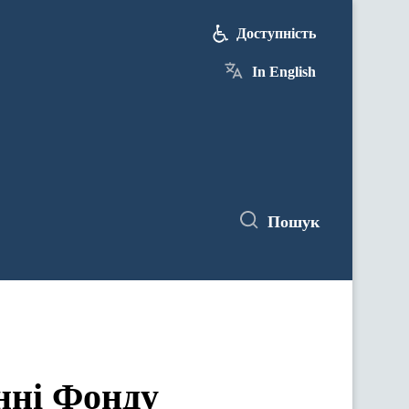
Доступність
In English
Пошук
нні Фонду