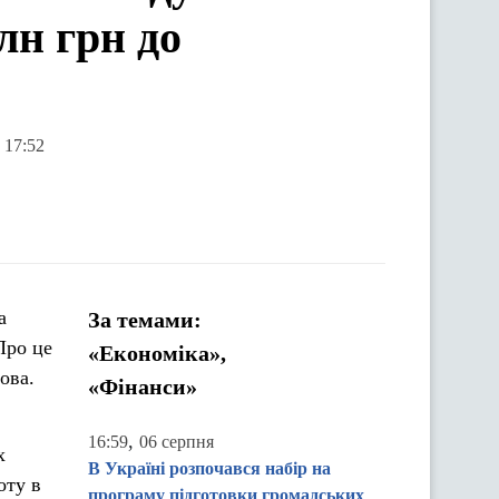
лн грн до
 17:52
а
За темами:
Про це
«Економіка»,
ова.
«Фінанси»
,
16:59
06 серпня
х
В Україні розпочався набір на
оту в
програму підготовки громадських