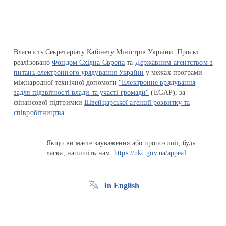
Власність Секретаріату Кабінету Міністрів України. Проєкт
реалізовано
Фондом Східна Європа
та
Державним агентством з
питань електронного урядування України
у межах програми
міжнародної технічної допомоги
"Електронне врядування
задля підзвітності влади та участі громади"
(EGAP), за
фінансової підтримки
Швейцарської агенції розвитку та
співробітництва
Якщо ви маєте зауваження або пропозиції, будь
ласка, напишіть нам:
https://ukc.gov.ua/appeal
In English