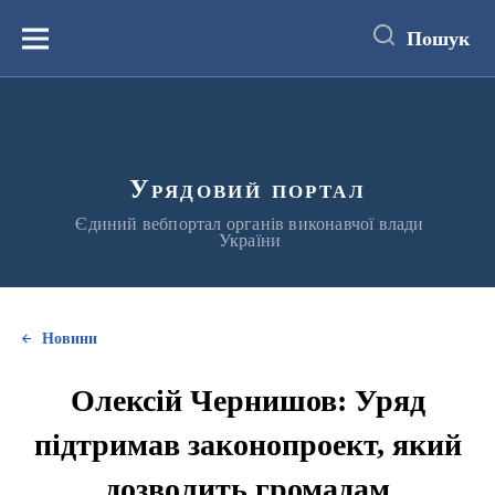
до
основного
Пошук
вмісту
Меню
Урядовий портал
Єдиний вебпортал органів виконавчої влади
України
Новини
Олексій Чернишов: Уряд
підтримав законопроект, який
дозволить громадам