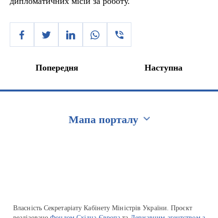
дипломатичних місій за роботу.
Попередня
Наступна
Мапа порталу
Перейти на сайт Ukraine.ua
Власність Секретаріату Кабінету Міністрів України. Проєкт
реалізовано
Фондом Східна Європа
та
Державним агентством з