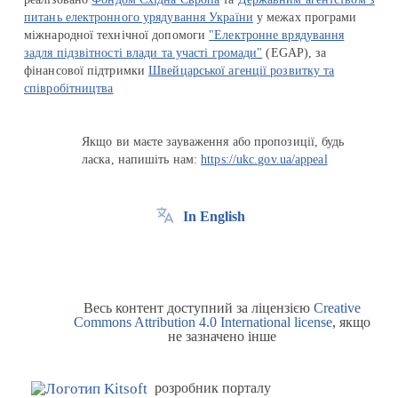
питань електронного урядування України
у межах програми
міжнародної технічної допомоги
"Електронне врядування
задля підзвітності влади та участі громади"
(EGAP), за
фінансової підтримки
Швейцарської агенції розвитку та
співробітництва
Якщо ви маєте зауваження або пропозиції, будь
ласка, напишіть нам:
https://ukc.gov.ua/appeal
In English
Весь контент доступний за ліцензією
Creative
Commons Attribution 4.0 International license
, якщо
не зазначено інше
розробник порталу