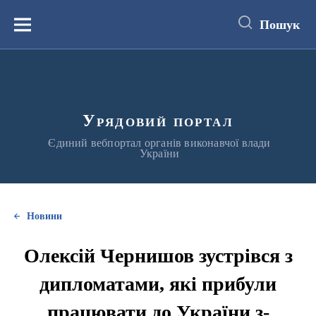
до
основного
Пошук
вмісту
Меню
Урядовий портал
Єдиний вебпортал органів виконавчої влади
України
Новини
Олексій Чернишов зустрівся з
дипломатами, які прибули
працювати до України з-