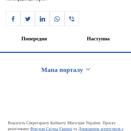
Попередня
Наступна
Мапа порталу
Перейти на сайт Ukraine.ua
Власність Секретаріату Кабінету Міністрів України. Проєкт
реалізовано
Фондом Східна Європа
та
Державним агентством з