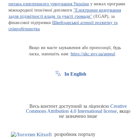
питань електронного урядування України
у межах програми
міжнародної технічної допомоги
"Електронне врядування
задля підзвітності влади та участі громади"
(EGAP), за
фінансової підтримки
Швейцарської агенції розвитку та
співробітництва
Якщо ви маєте зауваження або пропозиції, будь
ласка, напишіть нам:
https://ukc.gov.ua/appeal
In English
Весь контент доступний за ліцензією
Creative
Commons Attribution 4.0 International license
, якщо
не зазначено інше
розробник порталу