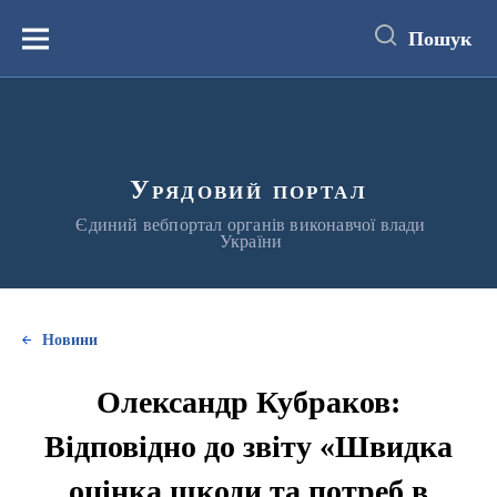
до
основного
Пошук
вмісту
Меню
Урядовий портал
Єдиний вебпортал органів виконавчої влади
України
Новини
Олександр Кубраков:
Відповідно до звіту «Швидка
оцінка шкоди та потреб в