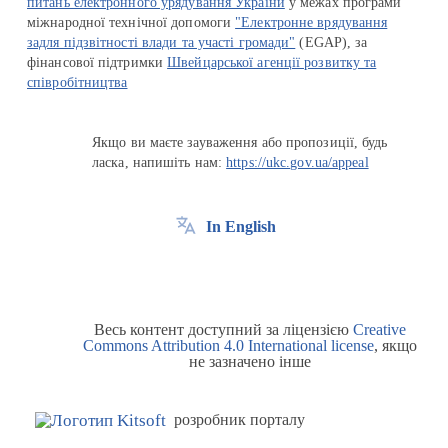
питань електронного урядування України
у межах програми
міжнародної технічної допомоги
"Електронне врядування
задля підзвітності влади та участі громади"
(EGAP), за
фінансової підтримки
Швейцарської агенції розвитку та
співробітництва
Якщо ви маєте зауваження або пропозиції, будь
ласка, напишіть нам:
https://ukc.gov.ua/appeal
In English
Весь контент доступний за ліцензією
Creative
Commons Attribution 4.0 International license
, якщо
не зазначено інше
розробник порталу