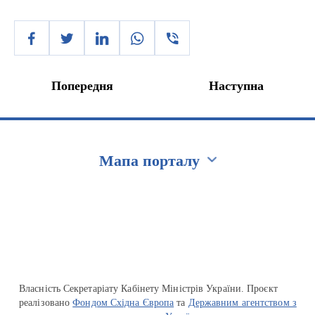
Попередня
Наступна
Мапа порталу
Перейти на сайт Ukraine.ua
Власність Секретаріату Кабінету Міністрів України. Проєкт
реалізовано
Фондом Східна Європа
та
Державним агентством з