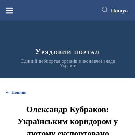
до
основного
Пошук
вмісту
Меню
Урядовий портал
Єдиний вебпортал органів виконавчої влади
України
Новини
Олександр Кубраков:
Українським коридором у
лютому експортовано