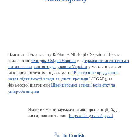
Перейти на сайт Ukraine.ua
Власність Секретаріату Кабінету Міністрів України. Проєкт
реалізовано
Фондом Східна Європа
та
Державним агентством з
питань електронного урядування України
у межах програми
міжнародної технічної допомоги
"Електронне врядування
задля підзвітності влади та участі громади"
(EGAP), за
фінансової підтримки
Швейцарської агенції розвитку та
співробітництва
Якщо ви маєте зауваження або пропозиції, будь
ласка, напишіть нам:
https://ukc.gov.ua/appeal
In English