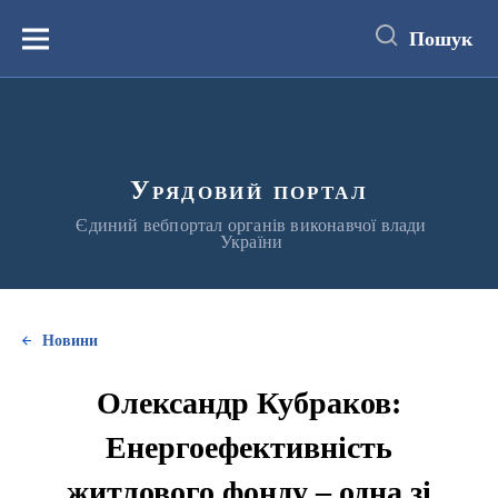
до
основного
Пошук
вмісту
Меню
Урядовий портал
Єдиний вебпортал органів виконавчої влади
України
Новини
Олександр Кубраков:
Енергоефективність
житлового фонду – одна зі