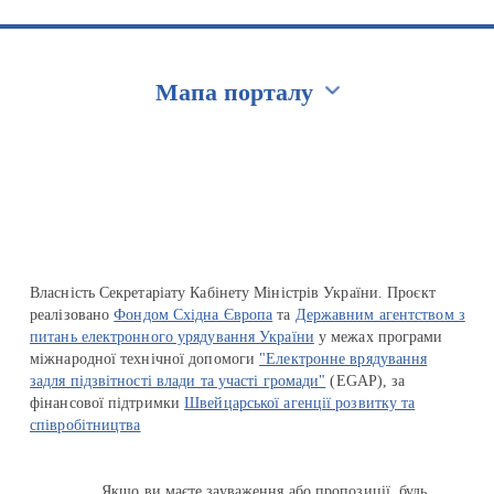
Мапа порталу
Перейти на сайт Ukraine.ua
Власність Секретаріату Кабінету Міністрів України. Проєкт
реалізовано
Фондом Східна Європа
та
Державним агентством з
питань електронного урядування України
у межах програми
міжнародної технічної допомоги
"Електронне врядування
задля підзвітності влади та участі громади"
(EGAP), за
фінансової підтримки
Швейцарської агенції розвитку та
співробітництва
Якщо ви маєте зауваження або пропозиції, будь