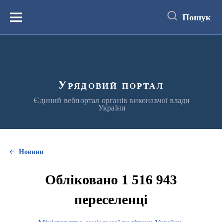
до
основного
Пошук
вмісту
Меню
Урядовий портал
Єдиний вебпортал органів виконавчої влади
України
Новини
Обліковано 1 516 943
переселенці