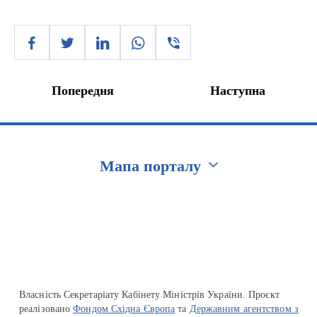
Попередня
Наступна
Мапа порталу
Перейти на сайт Ukraine.ua
Власність Секретаріату Кабінету Міністрів України. Проєкт
реалізовано
Фондом Східна Європа
та
Державним агентством з