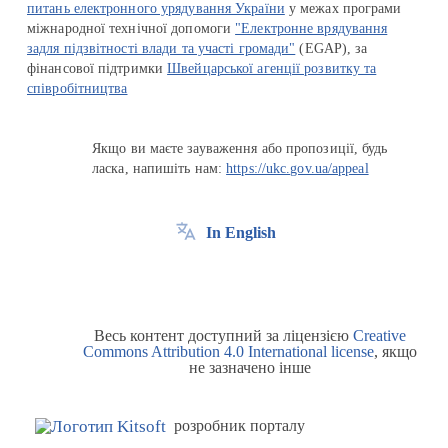
питань електронного урядування України
у межах програми
міжнародної технічної допомоги
"Електронне врядування
задля підзвітності влади та участі громади"
(EGAP), за
фінансової підтримки
Швейцарської агенції розвитку та
співробітництва
Якщо ви маєте зауваження або пропозиції, будь
ласка, напишіть нам:
https://ukc.gov.ua/appeal
In English
Весь контент доступний за ліцензією
Creative
Commons Attribution 4.0 International license
, якщо
не зазначено інше
розробник порталу