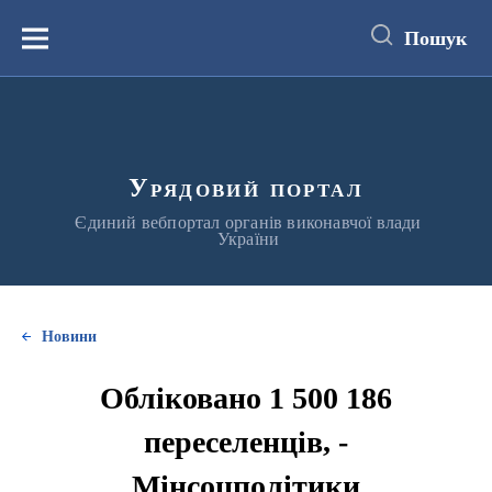
до
основного
Пошук
вмісту
Меню
Урядовий портал
Єдиний вебпортал органів виконавчої влади
України
Новини
Обліковано 1 500 186
переселенців, -
Мінсоцполітики