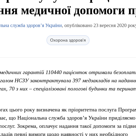
ння медичної допомоги п
льна служба здоров’я України
, опубліковано 23 вересня 2020 рок
Охорона здоров'я
и медичних гарантій 110440 пацієнток отримали безоплат
агалом НСЗУ законтрактувала 397 медзакладів на наданн
ах, 70 з них – спеціалізовані пологові будинки та перина
ах цього року визначена як пріоритетна послуга Прогр
чає, що Національна служба здоров’я України приділяємо
послуг. Зокрема, оплачує надання такої допомоги за під
кладів певні вимоги щодо наявності у них необхідного