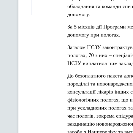
обладнання та команди спеці
допомогу.
За 5 місяців дії Програми 
допомогу при пологах.
Загалом НСЗУ законтрактува
пологах, 70 з них – спеціал
НСЗУ виплатила цим заклад
До безоплатного пакета доп
породіллі та новонароджено
консультації лікарів інших 
фізіологічних пологах, що 
при ускладнених пологах та
час пологів, зокрема епідур
вакцинацію новонародженого
засоби з Нацпереліку та вит