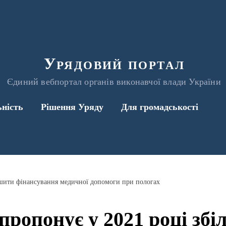
Урядовий портал
Єдиний вебпортал органів виконавчої влади України
ьність
Рішення Уряду
Для громадськості
шити фінансування медичної допомоги при пологах
ропонує у 2021 році зб