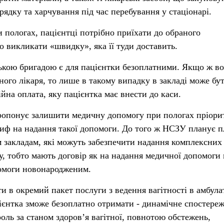
ядку та харчування під час перебування у стаціонарі.
пологах, пацієнтці потрібно приїхати до обраного
о викликати «швидку», яка її туди доставить.
ькою бригадою є для пацієнтки безоплатними. Якщо ж в
ного лікаря, то лише в такому випадку в закладі може бу
йна оплата, яку пацієнтка має внести до каси.
опонує залишити медичну допомогу при пологах пріори
иф на надання такої допомоги. До того ж НСЗУ планує 
 закладам, які можуть забезпечити надання комплексних
у, тобто мають договір як на надання медичної допомоги
помоги новонародженим.
и в окремий пакет послуги з ведення вагітності в амбул
ієнтка зможе безоплатно отримати - динамічне спостере
оль за станом здоров’я вагітної, повнотою обстежень,