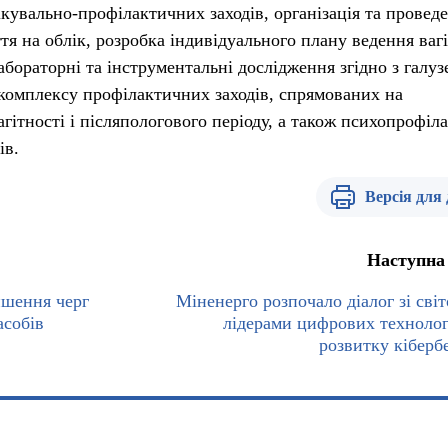
ікувально-профілактичних заходів, організація та провед
тя на облік, розробка індивідуального плану ведення вагі
абораторні та інструментальні дослідження згідно з галу
комплексу профілактичних заходів, спрямованих на
гітності і післяпологового періоду, а також психопрофіл
ів.
Версія для
Наступна
ншення черг
Міненерго розпочало діалог зі сві
асобів
лідерами цифрових технолог
розвитку кіберб