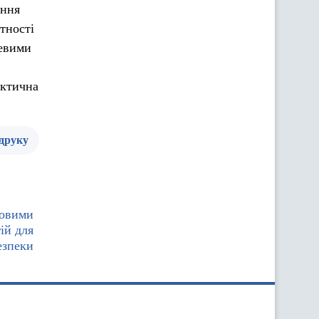
ення
тності
зевими
актична
 друку
товими
ій для
езпеки