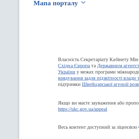
Мапа порталу
Перейти на сайт Ukraine.ua
Власність Секретаріату Кабінету Мін
Східна Європа
та
Державним агентст
України
у межах програми міжнародн
врядування задля підзвітності влади 
підтримки
Швейцарської агенції розв
Якщо ви маєте зауваження або пропоз
https://ukc.gov.ua/appeal
Весь контент доступний за ліцензією