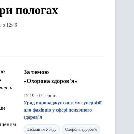
ри пологах
у о 12:46
но
За темою
я
«Охорона здоров'я»
тальні
,
15:19
07 серпня
Уряд впроваджує систему супервізії
ами
для фахівців у сфері психічного
здоров’я
вищеним
Засідання Уряду
Охорона здоров'я