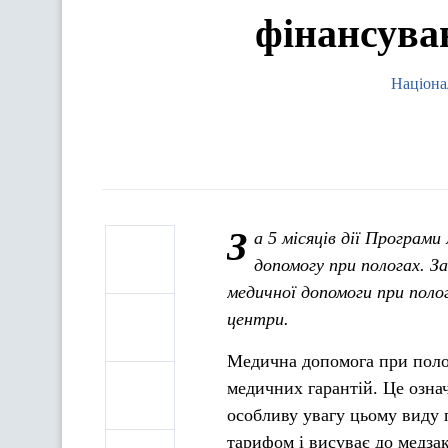
фінансува
Націона
З
а 5 місяців дії Програм
допомогу при пологах. З
медичної допомоги при полог
центри.
Медична допомога при полог
медичних гарантій. Це озна
особливу увагу цьому виду 
тарифом і висуває до медза