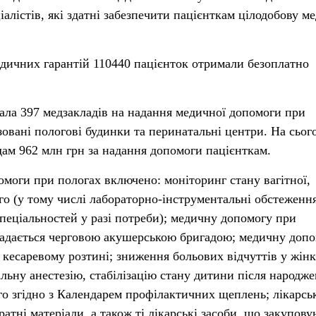
алістів, які здатні забезпечити пацієнткам цілодобову м
медичних гарантій 110440 пацієнток отримали безоплатно
ла 397 медзакладів на надання медичної допомоги при
ізовані пологові будинки та перинатальні центри. На сьог
ам 962 млн грн за надання допомоги пацієнткам.
омоги при пологах включено: моніторинг стану вагітної,
го (у тому числі лабораторно-інструментальні обстеження
спеціальностей у разі потреби); медичну допомогу при
надається черговою акушерською бригадою; медичну доп
 кесаревому розтині; зниження больових відчуттів у жінк
альну анестезію, стабілізацію стану дитини після народже
 згідно з Календарем профілактичних щеплень; лікарсь
ратні матеріали, а також ті лікарські засоби, що закупов