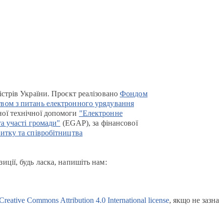
істрів України. Проєкт реалізовано
Фондом
вом з питань електронного урядування
ої технічної допомоги
"Електронне
та участі громади"
(EGAP), за фінансової
итку та співробітництва
иції, будь ласка, напишіть нам:
Creative Commons Attribution 4.0 International license
, якщо не зазн