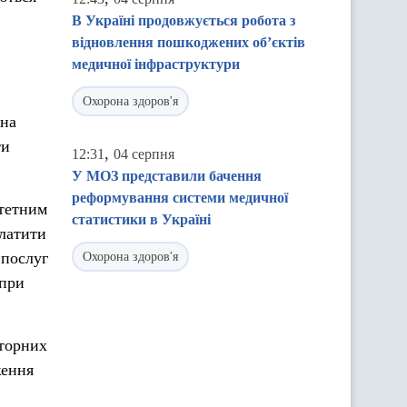
В Україні продовжується робота з
відновлення пошкоджених об’єктів
медичної інфраструктури
Охорона здоров'я
она
ти
,
12:31
04 серпня
У МОЗ представили бачення
реформування системи медичної
тетним
статистики в Україні
платити
 послуг
Охорона здоров'я
 при
аторних
ження