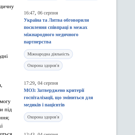
едичну
,
16:47
06 серпня
Україна та Литва обговорили
посилення співпраці в межах
міжнародного медичного
партнерства
Міжнародна діяльність
одні
Охорона здоров'я
,
17:29
04 серпня
,
МОЗ: Затверджено критерії
госпіталізації, що зміниться для
омогу
медиків і пацієнтів
и під
ння;
Охорона здоров'я
кі
уються
,
12:43
04 серпня