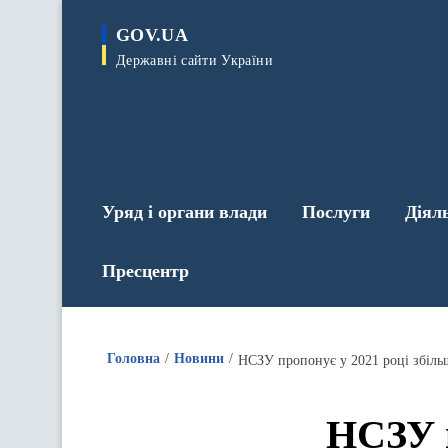
до
основного
GOV.UA
вмісту
Державні сайти України
Уряд і органи влади
Послуги
Діял
Пресцентр
Головна
Новини
НСЗУ пропонує у 2021 році збіль
НСЗУ п