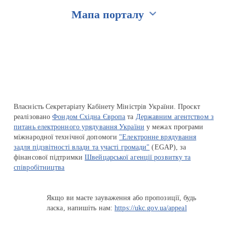
Мапа порталу
Перейти на сайт Ukraine.ua
Власність Секретаріату Кабінету Міністрів України. Проєкт
реалізовано
Фондом Східна Європа
та
Державним агентством з
питань електронного урядування України
у межах програми
міжнародної технічної допомоги
"Електронне врядування
задля підзвітності влади та участі громади"
(EGAP), за
фінансової підтримки
Швейцарської агенції розвитку та
співробітництва
Якщо ви маєте зауваження або пропозиції, будь
ласка, напишіть нам:
https://ukc.gov.ua/appeal