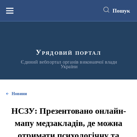
до
основного
Пошук
вмісту
Меню
Урядовий портал
Єдиний вебпортал органів виконавчої влади
України
Новини
НСЗУ: Презентовано онлайн-
мапу медзакладів, де можна
отримати психологічну та