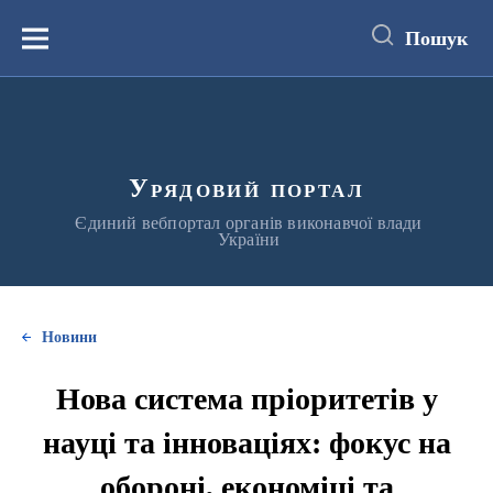
до
основного
Пошук
вмісту
Меню
Урядовий портал
Єдиний вебпортал органів виконавчої влади
України
Новини
Нова система пріоритетів у
науці та інноваціях: фокус на
обороні, економіці та