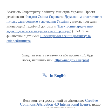
Власність Секретаріату Кабінету Міністрів України. Проєкт
реалізовано
Фондом Східна Європа
та
Державним агентством з
питань електронного урядування України
у межах програми
міжнародної технічної допомоги
"Електронне врядування
задля підзвітності влади та участі громади"
(EGAP), за
фінансової підтримки
Швейцарської агенції розвитку та
співробітництва
Якщо ви маєте зауваження або пропозиції, будь
ласка, напишіть нам:
https://ukc.gov.ua/appeal
In English
Весь контент доступний за ліцензією
Creative
Commons Attribution 4.0 International license
, якщо