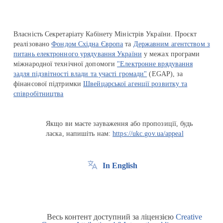
Власність Секретаріату Кабінету Міністрів України. Проєкт
реалізовано
Фондом Східна Європа
та
Державним агентством з
питань електронного урядування України
у межах програми
міжнародної технічної допомоги
"Електронне врядування
задля підзвітності влади та участі громади"
(EGAP), за
фінансової підтримки
Швейцарської агенції розвитку та
співробітництва
Якщо ви маєте зауваження або пропозиції, будь
ласка, напишіть нам:
https://ukc.gov.ua/appeal
In English
Весь контент доступний за ліцензією
Creative