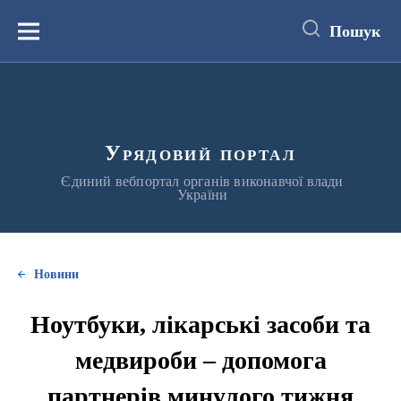
до
основного
Пошук
вмісту
Меню
Урядовий портал
Єдиний вебпортал органів виконавчої влади
України
Новини
Ноутбуки, лікарські засоби та
медвироби – допомога
партнерів минулого тижня