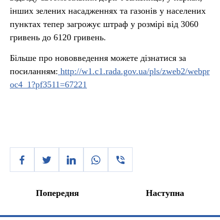
інших зелених насадженнях та газонів у населених
пунктах тепер загрожує штраф у розмірі від 3060
гривень до 6120 гривень.
Більше про нововведення можете дізнатися за
посиланням:
http://w1.c1.rada.gov.ua/pls/zweb2/webpr
oc4_1?pf3511=67221
Попередня
Наступна