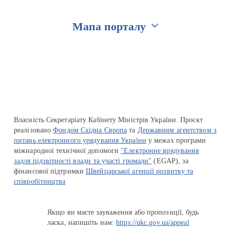
Мапа порталу
Перейти на сайт Ukraine.ua
Власність Секретаріату Кабінету Міністрів України. Проєкт
реалізовано
Фондом Східна Європа
та
Державним агентством з
питань електронного урядування України
у межах програми
міжнародної технічної допомоги
"Електронне врядування
задля підзвітності влади та участі громади"
(EGAP), за
фінансової підтримки
Швейцарської агенції розвитку та
співробітництва
Якщо ви маєте зауваження або пропозиції, будь
ласка, напишіть нам:
https://ukc.gov.ua/appeal