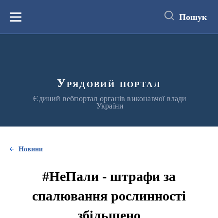
до
основного
Пошук
вмісту
Меню
Урядовий портал
Єдиний вебпортал органів виконавчої влади
України
Новини
#НеПали - штрафи за
спалювання рослинності
збільшено