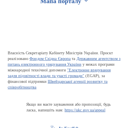
Мапа порталу
Перейти на сайт Ukraine.ua
Власність Секретаріату Кабінету Міністрів України. Проєкт
реалізовано
Фондом Східна Європа
та
Державним агентством з
питань електронного урядування України
у межах програми
міжнародної технічної допомоги
"Електронне врядування
задля підзвітності влади та участі громади"
(EGAP), за
фінансової підтримки
Швейцарської агенції розвитку та
співробітництва
Якщо ви маєте зауваження або пропозиції, будь
ласка, напишіть нам:
https://ukc.gov.ua/appeal