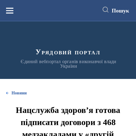
до
основного
Пошук
вмісту
Меню
Урядовий портал
Єдиний вебпортал органів виконавчої влади
України
Новини
Нацслужба здоров’я готова
підписати договори з 468
медзакладами у «другій