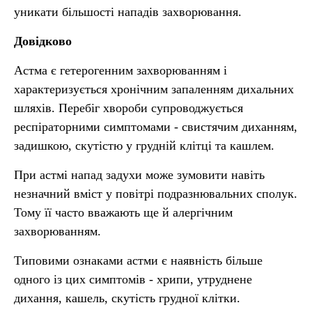
уникати більшості нападів захворювання.
Довідково
Астма є гетерогенним захворюванням і
характеризується хронічним запаленням дихальних
шляхів. Перебіг хвороби супроводжується
респіраторними симптомами - свистячим диханням,
задишкою, скутістю у грудній клітці та кашлем.
При астмі напад задухи може зумовити навіть
незначний вміст у повітрі подразнювальних сполук.
Тому її часто вважають ще й алергічним
захворюванням.
Типовими ознаками астми є наявність більше
одного із цих симптомів - хрипи, утруднене
дихання, кашель, скутість грудної клітки.