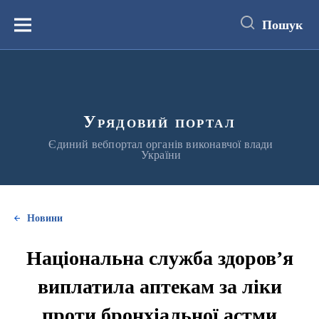
до
основного
Пошук
вмісту
Меню
Урядовий портал
Єдиний вебпортал органів виконавчої влади
України
Новини
Національна служба здоров’я
виплатила аптекам за ліки
проти бронхіальної астми