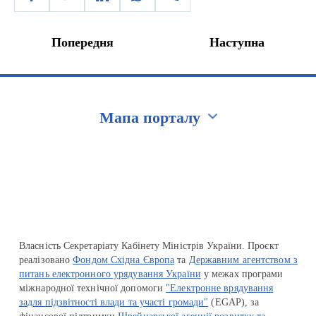
Попередня
Наступна
Мапа порталу
Перейти на сайт Ukraine.ua
Власність Секретаріату Кабінету Міністрів України. Проєкт
реалізовано
Фондом Східна Європа
та
Державним агентством з
питань електронного урядування України
у межах програми
міжнародної технічної допомоги
"Електронне врядування
задля підзвітності влади та участі громади"
(EGAP), за