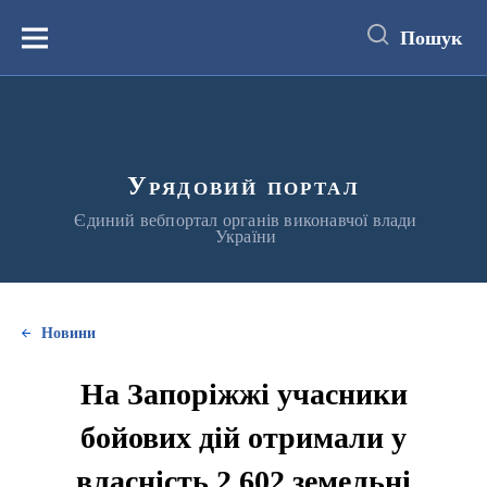
до
основного
Пошук
вмісту
Меню
Урядовий портал
Єдиний вебпортал органів виконавчої влади
України
Новини
На Запоріжжі учасники
бойових дій отримали у
власність 2 602 земельні