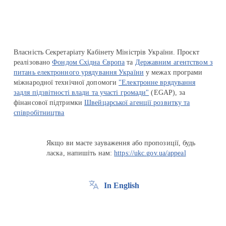
Власність Секретаріату Кабінету Міністрів України. Проєкт
реалізовано
Фондом Східна Європа
та
Державним агентством з
питань електронного урядування України
у межах програми
міжнародної технічної допомоги
"Електронне врядування
задля підзвітності влади та участі громади"
(EGAP), за
фінансової підтримки
Швейцарської агенції розвитку та
співробітництва
Якщо ви маєте зауваження або пропозиції, будь
ласка, напишіть нам:
https://ukc.gov.ua/appeal
In English