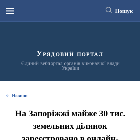
до
основного
Пошук
вмісту
Меню
Урядовий портал
Єдиний вебпортал органів виконавчої влади
України
Новини
На Запоріжжі майже 30 тис.
земельних ділянок
зареєстровано в онлайн-