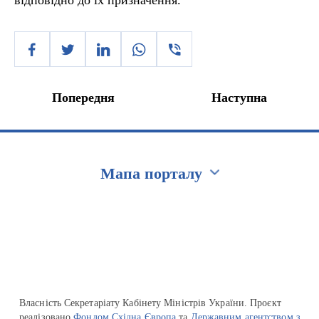
відповідно до їх призначення.
Попередня
Наступна
Мапа порталу
Перейти на сайт Ukraine.ua
Власність Секретаріату Кабінету Міністрів України. Проєкт
реалізовано
Фондом Східна Європа
та
Державним агентством з