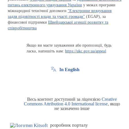
питань електронного урядування України
у межах програми
міжнародної технічної допомоги
"Електронне врядування
задля підзвітності влади та участі громади"
(EGAP), за
фінансової підтримки
Швейцарської агенції розвитку та
співробітництва
Якщо ви маєте зауваження або пропозиції, будь
ласка, напишіть нам:
https://ukc.gov.ua/appeal
In English
Весь контент доступний за ліцензією
Creative
Commons Attribution 4.0 International license
, якщо
не зазначено інше
розробник порталу