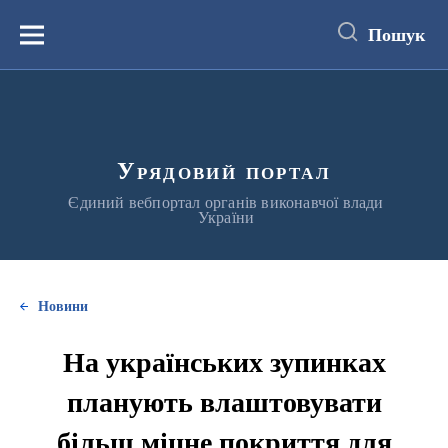
до
основного
Пошук
вмісту
Меню
Урядовий портал
Єдиний вебпортал органів виконавчої влади
України
Новини
На українських зупинках
планують влаштовувати
більш міцне покриття для