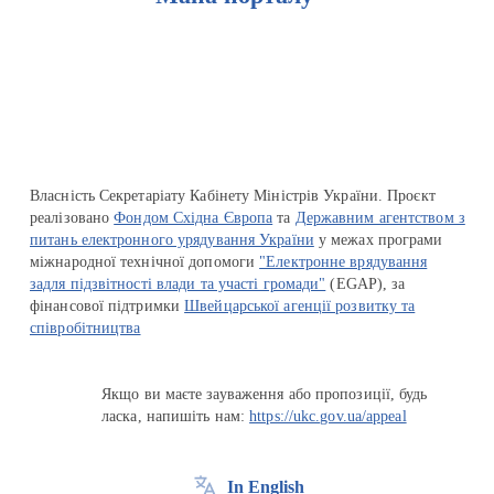
Перейти на сайт Ukraine.ua
Власність Секретаріату Кабінету Міністрів України. Проєкт
реалізовано
Фондом Східна Європа
та
Державним агентством з
питань електронного урядування України
у межах програми
міжнародної технічної допомоги
"Електронне врядування
задля підзвітності влади та участі громади"
(EGAP), за
фінансової підтримки
Швейцарської агенції розвитку та
співробітництва
Якщо ви маєте зауваження або пропозиції, будь
ласка, напишіть нам:
https://ukc.gov.ua/appeal
In English