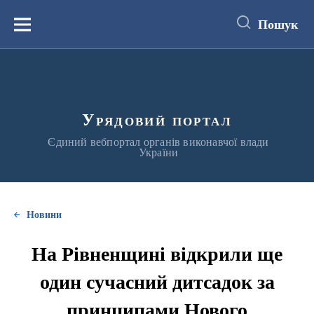
до
основного
Пошук
вмісту
Меню
Урядовий портал
Єдиний вебпортал органів виконавчої влади
України
Новини
На Рівненщині відкрили ще
один сучасний дитсадок за
принципами Нового