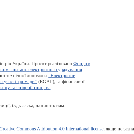
істрів України. Проєкт реалізовано
Фондом
вом з питань електронного урядування
ої технічної допомоги
"Електронне
та участі громади"
(EGAP), за фінансової
итку та співробітництва
иції, будь ласка, напишіть нам:
Creative Commons Attribution 4.0 International license
, якщо не зазн