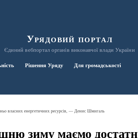
Урядовий портал
Єдиний вебпортал органів виконавчої влади України
ьність
Рішення Уряду
Для громадськості
ньо власних енергетичних ресурсів, — Денис Шмигаль
шню зиму маємо достатн