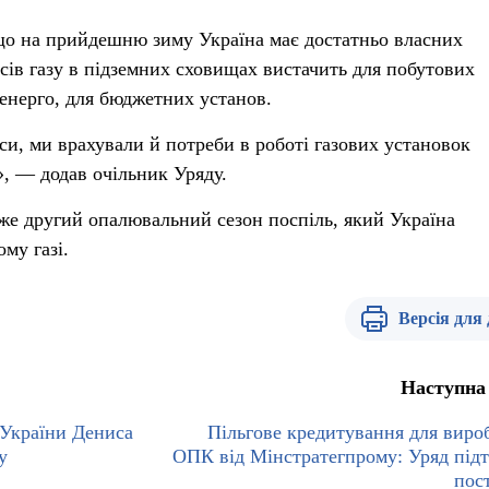
що на прийдешню зиму Україна має достатньо власних
асів газу в підземних сховищах вистачить для побутових
енерго, для бюджетних установ.
и, ми врахували й потреби в роботі газових установок
», — додав очільник Уряду.
вже другий опалювальний сезон поспіль, який Україна
му газі.
Версія для
Наступна
 України Дениса
Пільгове кредитування для виро
у
ОПК від Мінстратегпрому: Уряд під
пос