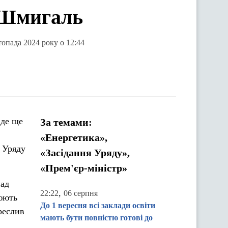
 Шмигаль
опада 2024 року о 12:44
 де ще
За темами:
«Енергетика»,
 Уряду
«Засідання Уряду»,
«Прем'єр-міністр»
над
,
22:22
06 серпня
люють
До 1 вересня всі заклади освіти
реслив
мають бути повністю готові до