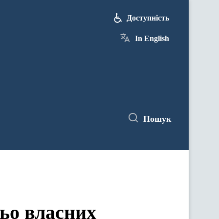
Доступність
In English
Пошук
ьо власних