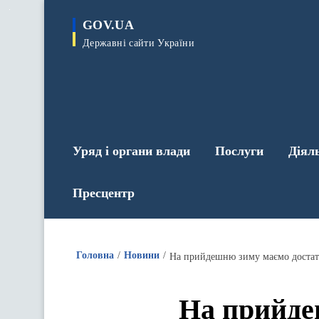
до
основного
GOV.UA
вмісту
Державні сайти України
Уряд і органи влади
Послуги
Діял
Пресцентр
Головна
Новини
На прийдешню зиму маємо достат
На прийде