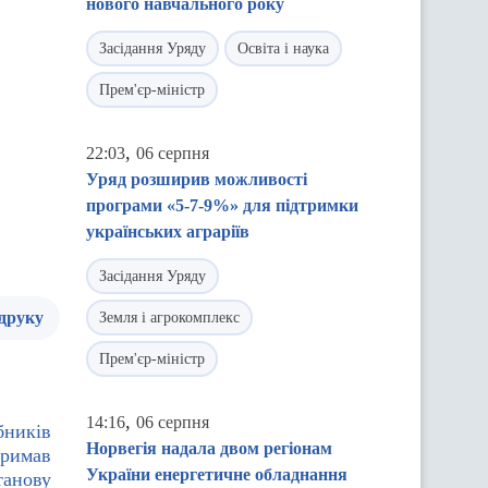
нового навчального року
Засідання Уряду
Освіта і наука
Прем'єр-міністр
,
22:03
06 серпня
Уряд розширив можливості
програми «5-7-9%» для підтримки
українських аграріїв
Засідання Уряду
 друку
Земля і агрокомплекс
Прем'єр-міністр
,
14:16
06 серпня
бників
Норвегія надала двом регіонам
тримав
України енергетичне обладнання
танову