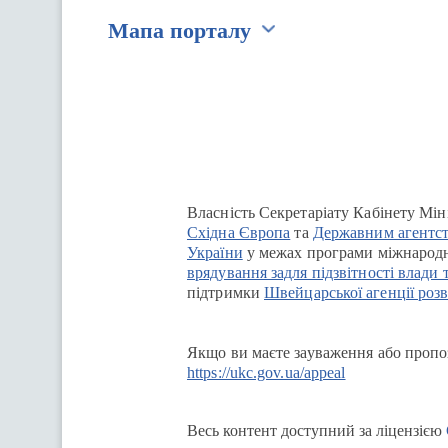
Мапа порталу
Перейти на сайт Ukraine.ua
Власність Секретаріату Кабінету Мін
Східна Європа
та
Державним агентст
України
у межах програми міжнародн
врядування задля підзвітності влади 
підтримки
Швейцарської агенції розв
Якщо ви маєте зауваження або пропоз
https://ukc.gov.ua/appeal
Весь контент доступний за ліцензією