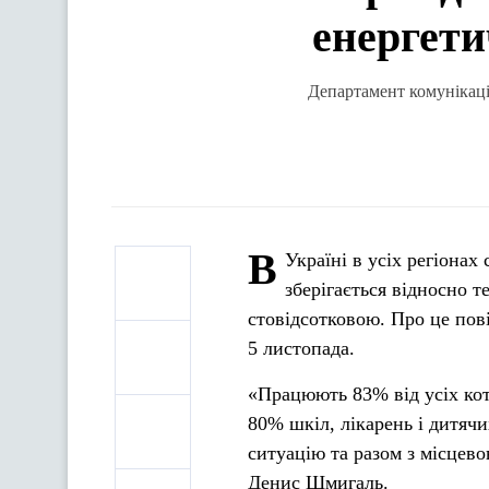
енергет
Департамент комунікаці
В
Україні в усіх регіона
зберігається відносно т
стовідсотковою. Про це пов
5 листопада.
«Працюють 83% від усіх кот
80% шкіл, лікарень і дитячи
ситуацію та разом з місцев
Денис Шмигаль.