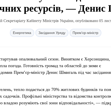
ичних ресурсів, — Денис
й Секретаріату Кабінету Міністрів України, опубліковано 05 лист
Енергетика
Засідання Уряду
Прем'єр-міністр
х стартував опалювальний сезон. Винятком є Херсонщина,
епла погода. Готовність громад та областей до зими є
ідомив Прем’єр-міністр Денис Шмигаль під час засідання
елень, тепло подається до 70% житлових будинків та по
х садочків. Профільні міністерства та відомства контро
ою владою розуміють свої зони відповідальності», — підк