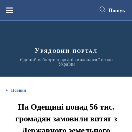
до
основного
Пошук
вмісту
Меню
Урядовий портал
Єдиний вебпортал органів виконавчої влади
України
Новини
На Одещині понад 56 тис.
громадян замовили витяг з
Державного земельного