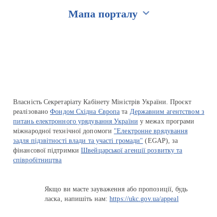
Мапа порталу
Перейти на сайт Ukraine.ua
Власність Секретаріату Кабінету Міністрів України. Проєкт
реалізовано
Фондом Східна Європа
та
Державним агентством з
питань електронного урядування України
у межах програми
міжнародної технічної допомоги
"Електронне врядування
задля підзвітності влади та участі громади"
(EGAP), за
фінансової підтримки
Швейцарської агенції розвитку та
співробітництва
Якщо ви маєте зауваження або пропозиції, будь
ласка, напишіть нам:
https://ukc.gov.ua/appeal