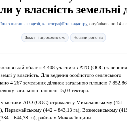
ли у власність земельні 
и з питань геодезії, картографії та кадастру
, опубліковано 14 л
Земля і агрокомплекс
Новини регіонів
колаївській області 4 408 учасників АТО (ООС) заверши
емлі у власність. Для ведення особистого селянського
дано 4 267 земельних ділянок загальною площею 7 852,86 
ділянку загальною площею 15,03 гектара.
ів учасники АТО (ООС) отримали у Миколаївському (451
), Первомайському (442 – 843,13 га), Вознесенському (41
(334 – 644,78 га), районах Миколаївщини.