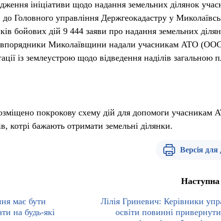
адження ініціативи щодо надання земельних ділянок уча
, до Головного управління Держгеокадастру у Миколаївсь
ків бойових дій 9 444 заяви про надання земельних ділян
млевпорядники Миколаївщини надали учасникам АТО (ООС
тації із землеустрою щодо відведення наділів загальною
зміщено покрокову схему дій для допомоги учасникам А
в, котрі бажають отримати земельні ділянки.
Версія для
Наступна
ня має бути
Лілія Гриневич: Керівники упр
ти на будь-які
освіти повинні привернути