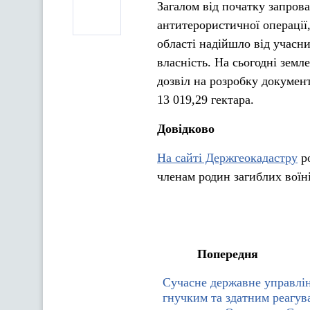
Загалом від початку запров
антитерористичної операції
області надійшло від учасни
власність. На сьогодні зе
дозвіл на розробку докумен
13 019,29 гектара.
Довідково
На сайті Держгеокадастру
ро
членам родин загиблих воїні
Попередня
Сучасне державне управлін
гнучким та здатним реагува