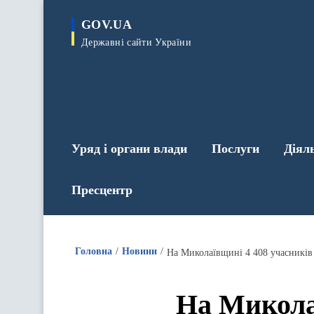
до
основного
GOV.UA
вмісту
Державні сайти України
Уряд і органи влади
Послуги
Діял
Пресцентр
Головна
Новини
На Миколаївщині 4 408 учасників 
На Миколаї