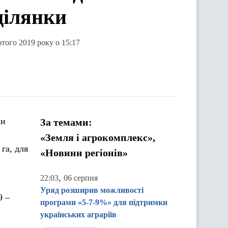
ділянки
ютого 2019 року о 15:17
ли
За темами:
«Земля і агрокомплекс»,
га, для
«Новини регіонів»
,
22:03
06 серпня
Уряд розширив можливості
9 –
програми «5-7-9%» для підтримки
українських аграріїв