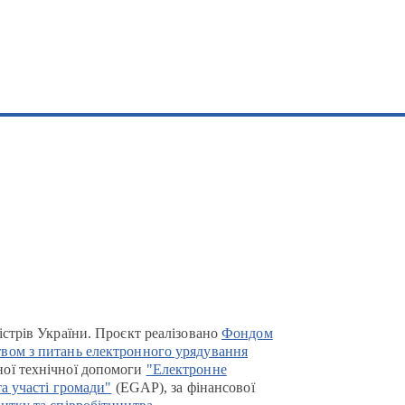
істрів України. Проєкт реалізовано
Фондом
вом з питань електронного урядування
ої технічної допомоги
"Електронне
та участі громади"
(EGAP), за фінансової