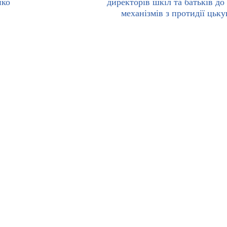
нко
директорів шкіл та батьків до
механізмів з протидії цьк