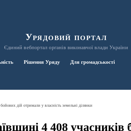
Урядовий портал
Єдиний вебпортал органів виконавчої влади України
ьність
Рішення Уряду
Для громадськості
бойових дій отримали у власність земельні ділянки
вщині 4 408 учасників 