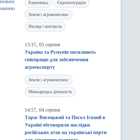
 нових
Економіка
Євроінтеграція
уванню
Земля і агрокомплекс
Нагляд і контроль
,
13:37
05 серпня
Україна та Румунія посилюють
співпрацю для забезпечення
агроекспорту
Земля і агрокомплекс
Міжнародна діяльність
,
14:57
04 серпня
Тарас Висоцький та Посол Іспанії в
Україні обговорили наслідки
російських атак на українські порти
для аграрного експорту