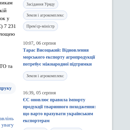
сникам
Засідання Уряду
кій
Земля і агрокомплекс
ок у
) 7 231
Прем'єр-міністр
 площею
,
10:07
06 серпня
Тарас Висоцький: Відновлення
морського експорту агропродукції
потребує міжнародної підтримки
ТО та
Земля і агрокомплекс
 друку
,
16:39
05 серпня
ЄС оновлює правила імпорту
продукції тваринного походження:
що варто врахувати українським
авлінь
експортерам
 увагу