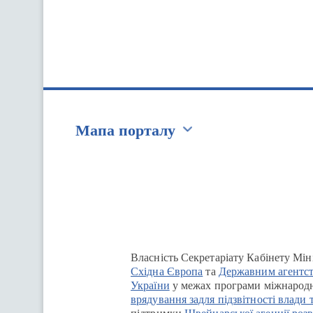
Мапа порталу
Перейти на сайт Ukraine.ua
Власність Секретаріату Кабінету Мін
Східна Європа
та
Державним агентст
України
у межах програми міжнародн
врядування задля підзвітності влади 