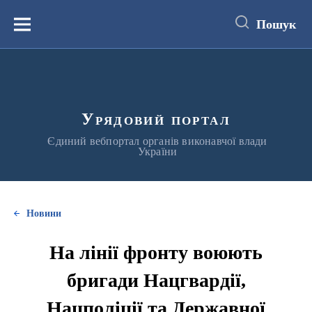
до
основного
Пошук
вмісту
Меню
Урядовий портал
Єдиний вебпортал органів виконавчої влади
України
Новини
На лінії фронту воюють
бригади Нацгвардії,
Нацполіції та Державної