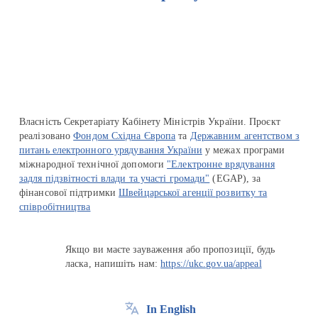
Перейти на сайт Ukraine.ua
Власність Секретаріату Кабінету Міністрів України. Проєкт
реалізовано
Фондом Східна Європа
та
Державним агентством з
питань електронного урядування України
у межах програми
міжнародної технічної допомоги
"Електронне врядування
задля підзвітності влади та участі громади"
(EGAP), за
фінансової підтримки
Швейцарської агенції розвитку та
співробітництва
Якщо ви маєте зауваження або пропозиції, будь
ласка, напишіть нам:
https://ukc.gov.ua/appeal
In English