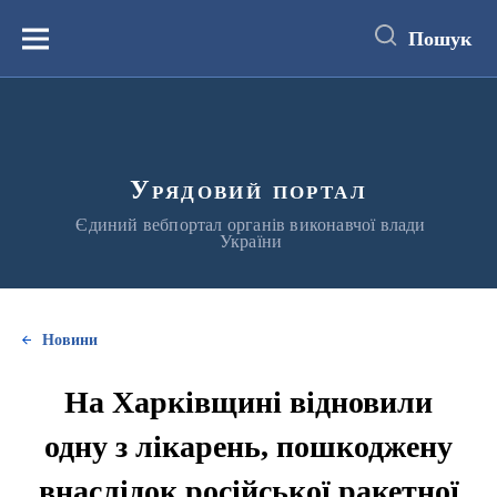
до
основного
Пошук
вмісту
Меню
Урядовий портал
Єдиний вебпортал органів виконавчої влади
України
Новини
На Харківщині відновили
одну з лікарень, пошкоджену
внаслідок російської ракетної