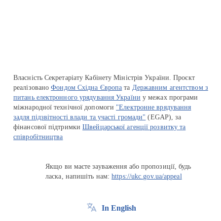
Перейти на сайт Ukraine.ua
Власність Секретаріату Кабінету Міністрів України. Проєкт
реалізовано
Фондом Східна Європа
та
Державним агентством з
питань електронного урядування України
у межах програми
міжнародної технічної допомоги
"Електронне врядування
задля підзвітності влади та участі громади"
(EGAP), за
фінансової підтримки
Швейцарської агенції розвитку та
співробітництва
Якщо ви маєте зауваження або пропозиції, будь
ласка, напишіть нам:
https://ukc.gov.ua/appeal
In English