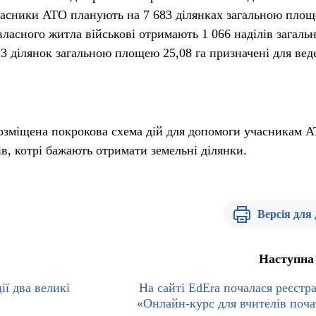
часники АТО планують на 7 683 ділянках загальною пло
власного житла військові отримають 1 066 наділів загаль
3 ділянок загальною площею 25,08 га призначені для вед
зміщена покрокова схема дій для допомоги учасникам А
в, котрі бажають отримати земельні ділянки.
Версія для
Наступна
ї два великі
На сайті EdEra почалася реєстра
«Онлайн-курс для вчителів поча