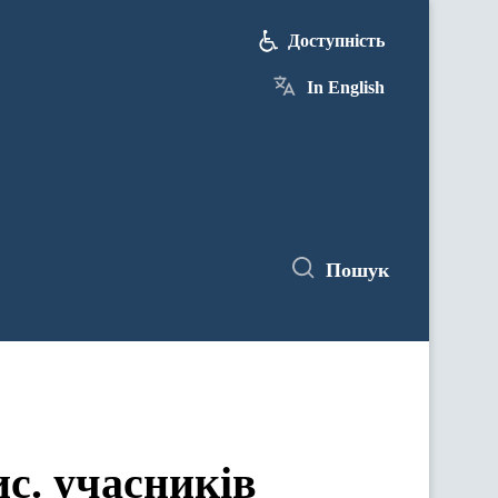
Доступність
In English
Пошук
с. учасників