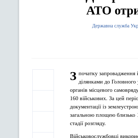
АТО отри
Державна служба Украї
З
початку запровадження 
ділянками до Головного 
органів місцевого самовряду
160 військових. За цей пер
документації із землеустро
загальною площею близько 1
стадії розгляду.
Військовослужбовці викорис