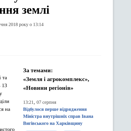
ння землі
ічня 2018 року о 13:14
За темами:
 та
«Земля і агрокомплекс»,
 13
«Новини регіонів»
у
діли
,
13:21
07 серпня
ся на
Відбулося перше відрядження
Міністра внутрішніх справ Івана
Вигівського на Харківщину
истого