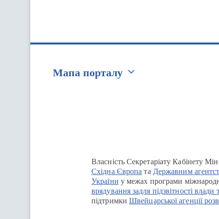
Мапа порталу
Перейти на сайт Ukraine.ua
Власність Секретаріату Кабінету Мін
Східна Європа
та
Державним агентст
України
у межах програми міжнародн
врядування задля підзвітності влади 
підтримки
Швейцарської агенції розв