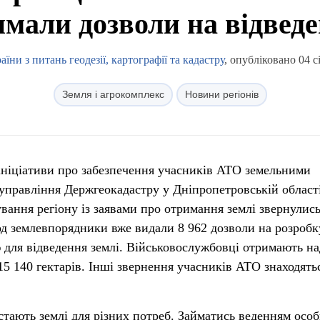
мали дозволи на відведе
ни з питань геодезії, картографії та кадастру
, опубліковано 04 с
Земля і агрокомплекс
Новини регіонів
ініціативи про забезпечення учасників АТО земельними
управління Держгеокадастру у Дніпропетровській області
вання регіону із заявами про отримання землі звернулись
іод землевпорядники вже видали 8 962 дозволи на розробк
ю для відведення землі. Військовослужбовці отримають на
5 140 гектарів. Інші звернення учасників АТО знаходять
тають землі для різних потреб. Займатись веденням особ