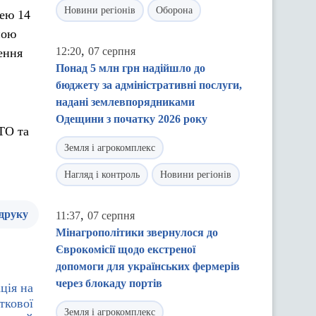
Новини регіонів
Оборона
щею 14
ною
,
12:20
07 серпня
ення
Понад 5 млн грн надійшло до
бюджету за адміністративні послуги,
надані землевпорядниками
Одещини з початку 2026 року
ТО та
Земля і агрокомплекс
Нагляд і контроль
Новини регіонів
 друку
,
11:37
07 серпня
Мінагрополітики звернулося до
Єврокомісії щодо екстреної
допомоги для українських фермерів
через блокаду портів
ція на
ткової
Земля і агрокомплекс