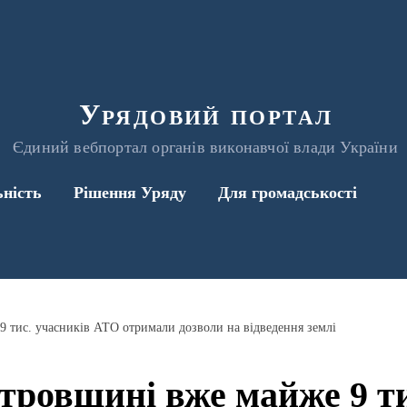
Урядовий портал
Єдиний вебпортал органів виконавчої влади України
ьність
Рішення Уряду
Для громадськості
 тис. учасників АТО отримали дозволи на відведення землі
тровщині вже майже 9 ти