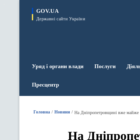
до
основного
GOV.UA
вмісту
Державні сайти України
Уряд і органи влади
Послуги
Діял
Пресцентр
Головна
Новини
На Дніпропетровщині вже майже 9
На Дніпропе