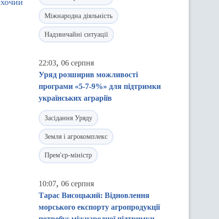
охочий
Міжнародна діяльність
Надзвичайні ситуації
,
22:03
06 серпня
Уряд розширив можливості
програми «5-7-9%» для підтримки
українських аграріїв
Засідання Уряду
Земля і агрокомплекс
Прем'єр-міністр
,
10:07
06 серпня
Тарас Висоцький: Відновлення
морського експорту агропродукції
потребує міжнародної підтримки