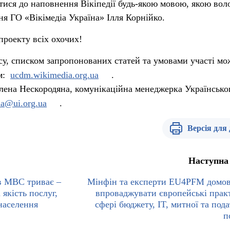
тися до наповнення Вікіпедії будь-якою мовою, якою воло
я ГО «Вікімедіа Україна» Ілля Корнійко.
роекту всіх охочих!
у, списком запропонованих статей та умовами участі мо
м:
ucdm.wikimedia.org.ua
.
лена Нескородяна, комунікаційна менеджерка Українсько
na@ui.org.ua
.
Версія для
Наступна
в МВС триває –
Мінфін та експерти EU4PFM домо
 якість послуг,
впроваджувати європейські прак
населення
сфері бюджету, IT, митної та пода
п