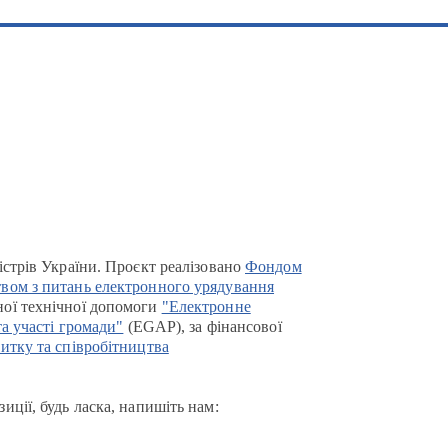
істрів України. Проєкт реалізовано
Фондом
вом з питань електронного урядування
ої технічної допомоги
"Електронне
та участі громади"
(EGAP), за фінансової
итку та співробітництва
иції, будь ласка, напишіть нам: