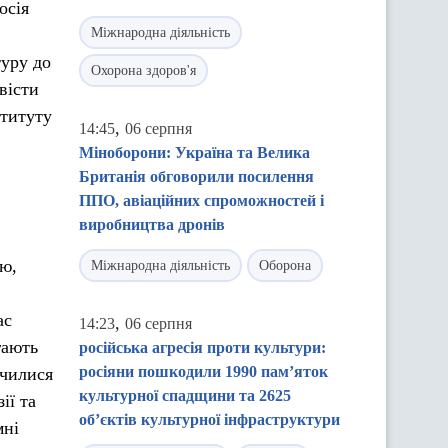
осія
Міжнародна діяльність
туру до
Охорона здоров'я
вісти
ституту
,
14:45
06 серпня
Міноборони: Україна та Велика
Британія обговорили посилення
ППО, авіаційних спроможностей і
виробництва дронів
ою,
Міжнародна діяльність
Оборона
ас
,
14:23
06 серпня
гають
російська агресія проти культури:
росіяни пошкодили 1990 пам’яток
училися
культурної спадщини та 2625
ії та
об’єктів культурної інфраструктури
мні