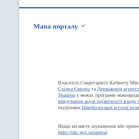
Мапа порталу
Перейти на сайт Ukraine.ua
Власність Секретаріату Кабінету Мін
Східна Європа
та
Державним агентст
України
у межах програми міжнародн
врядування задля підзвітності влади 
підтримки
Швейцарської агенції розв
Якщо ви маєте зауваження або пропоз
https://ukc.gov.ua/appeal