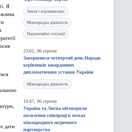
і. Я
Земля і агрокомплекс
ажлива
ти
Міжнародна діяльність
а
Надзвичайні ситуації
ратегії
лосив
,
23:02
06 серпня
Завершився четвертий день Наради
керівників закордонних
дипломатичних установ України
тися
Міжнародна діяльність
тальною
,
16:47
06 серпня
ьтури,
Україна та Литва обговорили
посилення співпраці в межах
міжнародного медичного
не дати
партнерства