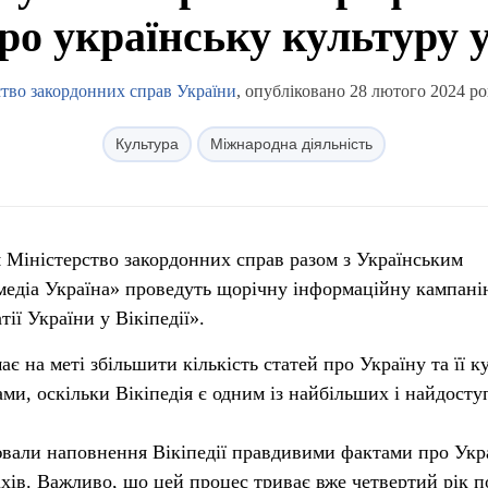
ро українську культуру у
ство закордонних справ України
, опубліковано 28 лютого 2024 ро
Культура
Міжнародна діяльність
ня Міністерство закордонних справ разом з Українським
імедіа Україна» проведуть щорічну інформаційну кампані
ії України у Вікіпедії».
є на меті збільшити кількість статей про Україну та її к
ми, оскільки Вікіпедія є одним із найбільших і найдост
іювали наповнення Вікіпедії правдивими фактами про Укра
іхів. Важливо, що цей процес триває вже четвертий рік п