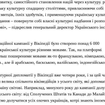
витку, самостійного становлення націй через культуру. р
ьку культурну спадщину століттями, привласнюючи собі
митців, їхніх здобутків, і применшуючи українську куль
дання – повернути собі власні культурні надбання і розпо
ові», – підкреслив генеральний директор Українського ін
ційної кампанії у Вікіпедії було створено понад 6 000
української культури різними мовами. Так, на платформі
більш поширеними мовами як-то французькою, німецькою,
., але й арабською, баскською, валійською, індонезійськ
рної дипломатії у Вікіпедії вже чотири роки, і за цей ч
велика спільнота вікімедійців з усього світу, які допома
раїну світові. Наприклад, минулого року до кампанії дол
усього світу: від Сполучених Штатів та Канади до Малайз
ємо долучатися усіх охочих українців, котрі знають інозе