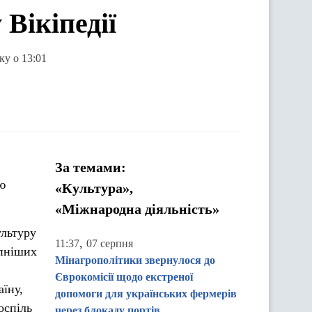
 Вікіпедії
ку о 13:01
За темами:
ю
«Культура»,
«Міжнародна діяльність»
ультуру
,
11:37
07 серпня
упніших
Мінагрополітики звернулося до
Єврокомісії щодо екстреної
їну,
допомоги для українських фермерів
оспіль
через блокаду портів