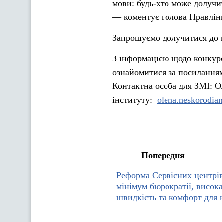
мови: будь-хто може долучи
— коментує голова Правлінн
Запрошуємо долучитися до п
З інформацією щодо конкурс
ознайомитися за посилання
Контактна особа для ЗМІ: О
інституту:
olena.neskorodia
Попередня
Реформа Сервісних центрі
мінімум бюрократії, висока
швидкість та комфорт для 