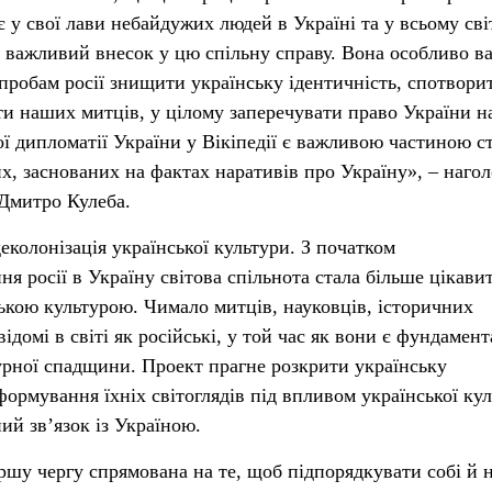
 у свої лави небайдужих людей в Україні та у всьому світ
 важливий внесок у цю спільну справу. Вона особливо в
 спробам росії знищити українську ідентичність, спотвори
їти наших митців, у цілому заперечувати право України н
ї дипломатії України у Вікіпедії є важливою частиною ст
их, заснованих на фактах наративів про Україну», – наго
Дмитро Кулеба.
еколонізація української культури. З початком
я росії в Україну світова спільнота стала більше цікави
ькою культурою. Чимало митців, науковців, історичних
відомі в світі як російські, у той час як вони є фундамен
урної спадщини. Проект прагне розкрити українську
формування їхніх світоглядів під впливом української кул
ий зв’язок із Україною.
ршу чергу спрямована на те, щоб підпорядкувати собі й 