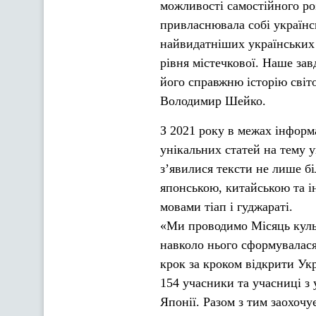
можливості самостійного роз
привласнювала собі українс
найвидатніших українських 
рівня містечкової. Наше зав
його справжню історію світ
Володимир Шейко.
З 2021 року в межах інформа
унікальних статей на тему 
з’явилися тексти не лише 
японською, китайською та ін
мовами тіап і гуджараті.
«Ми проводимо Місяць культу
навколо нього сформувалася 
крок за кроком відкрити Ук
154 учасники та учасниці з 
Японії. Разом з тим заохочу