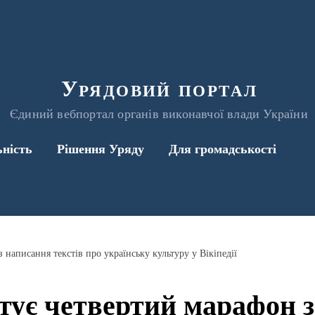
Урядовий портал
Єдиний вебпортал органів виконавчої влади України
ьність
Рішення Уряду
Для громадськості
написання текстів про українську культуру у Вікіпедії
тує четвертий марафон з