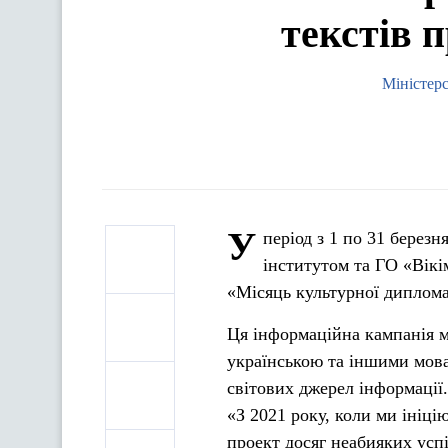
текстів п
Міністер
У
період з 1 по 31 берез
інститутом та ГО «Вік
«Місяць культурної дипломат
Ця інформаційна кампанія ма
українською та іншими мова
світових джерел інформації.
«З 2021 року, коли ми ініц
проект досяг неабияких усп