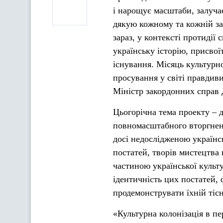
і нарощує масштаби, залучає
дякую кожному та кожній за
зараз, у контексті протидії
українську історію, присво
існування. Місяць культурно
просування у світі правдив
Міністр закордонних справ 
Цьогорічна тема проекту – д
повномасштабного вторгненн
досі недослідженою українс
постатей, творів мистецтва 
частиною української культ
ідентичність цих постатей, 
продемонструвати їхній тісн
«Культурна колонізація в пе