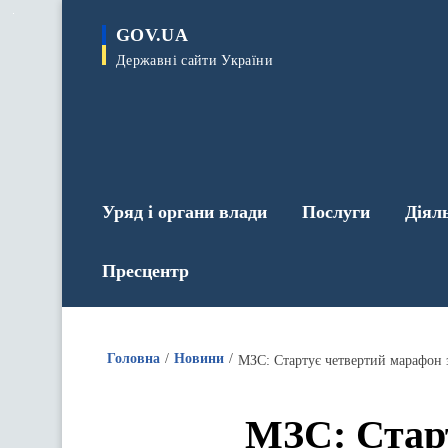
до
основного
GOV.UA
вмісту
Державні сайти України
Уряд і органи влади
Послуги
Діял
Пресцентр
Головна
Новини
МЗС: Стартує четвертий марафон з 
МЗС: Стар