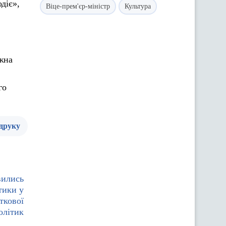
діє»,
Віце-прем'єр-міністр
Культура
жна
го
 друку
вились
тики у
ткової
олітик